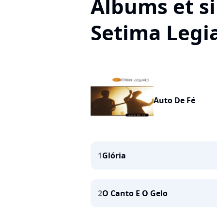
Albums et si
Setima Legi
Auto De Fé
1
Glória
2
O Canto E O Gelo