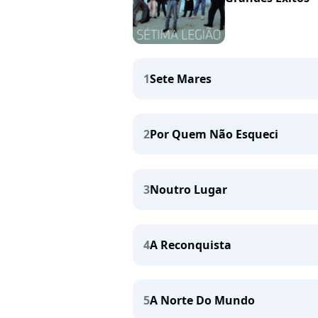
1
Sete Mares
2
Por Quem Não Esqueci
3
Noutro Lugar
4
A Reconquista
5
A Norte Do Mundo