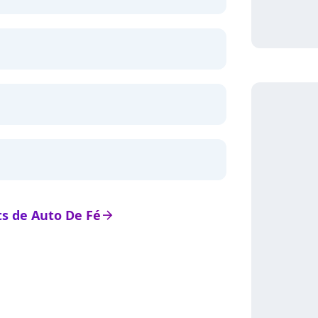
ats de Auto De Fé
arrow_right