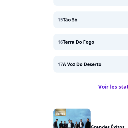
15
Tão Só
16
Terra Do Fogo
17
A Voz Do Deserto
Voir les st
Grandes Êxitos