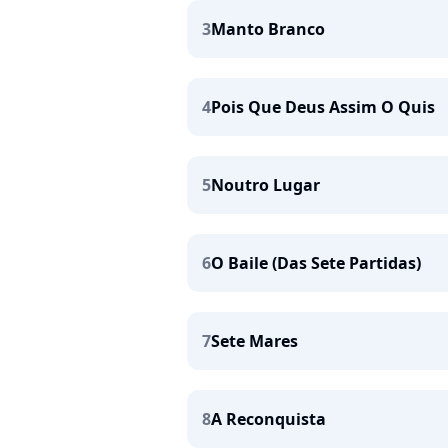
3
Manto Branco
4
Pois Que Deus Assim O Quis
5
Noutro Lugar
6
O Baile (Das Sete Partidas)
7
Sete Mares
8
A Reconquista