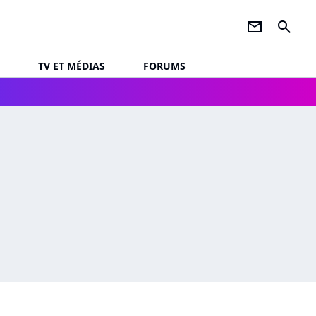
newsletter
search
TV ET MÉDIAS
FORUMS