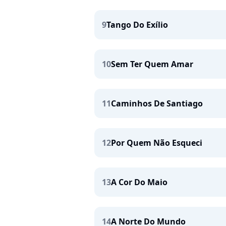
9
Tango Do Exílio
10
Sem Ter Quem Amar
11
Caminhos De Santiago
12
Por Quem Não Esqueci
13
A Cor Do Maio
14
A Norte Do Mundo