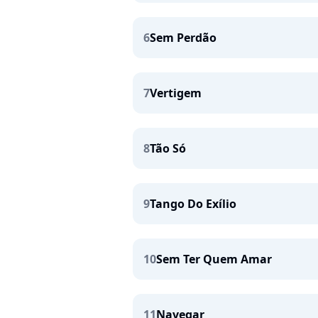
6
Sem Perdão
7
Vertigem
8
Tão Só
9
Tango Do Exílio
10
Sem Ter Quem Amar
11
Navegar