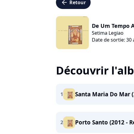
arrow_left
Retour
De Um Tempo A
Setima Legiao
Date de sortie: 30 
Découvrir l'a
Santa Maria Do Mar (
1
Porto Santo (2012 - 
2