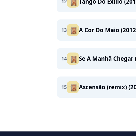
Tango Do Exílio (201
12
A Cor Do Maio (2012
13
Se A Manhã Chegar (
14
Ascensão (remix) (2
15