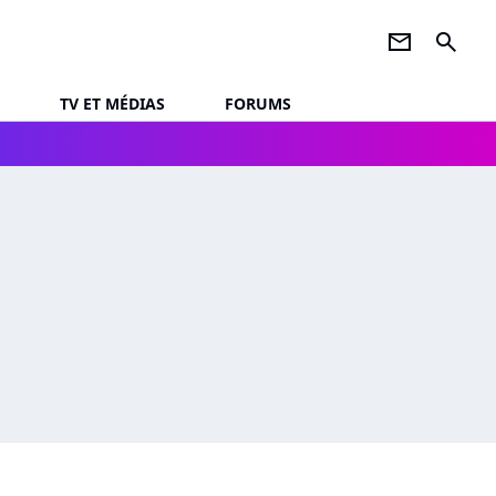
newsletter
search
TV ET MÉDIAS
FORUMS