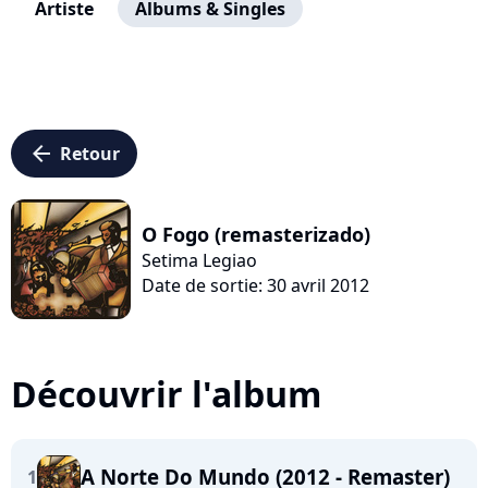
Artiste
Albums & Singles
arrow_left
Retour
O Fogo (remasterizado)
Setima Legiao
Date de sortie: 30 avril 2012
Découvrir l'album
A Norte Do Mundo (2012 - Remaster)
1