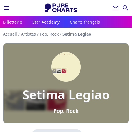
menu
newsletter
search
Billetterie
Star Academy
Charts français
Accueil
/
Artistes
/
Pop, Rock
/
Setima Legiao
Setima Legiao
Pop, Rock