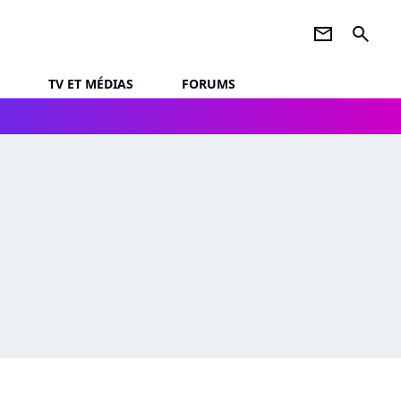
newsletter
search
TV ET MÉDIAS
FORUMS