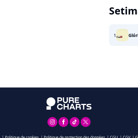
Setim
1
Glór
|
Politique de cookies
|
Politique de protection des données
|
CGU
|
CGV
|
G