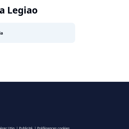
a Legiao
ia
érer Utiq
|
Publicité
|
Préférences cookies