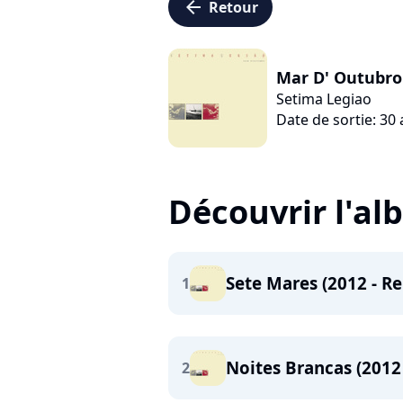
arrow_left
Retour
Mar D' Outubro
Setima Legiao
Date de sortie: 30 
Découvrir l'a
Sete Mares (2012 - R
1
Noites Brancas (2012
2