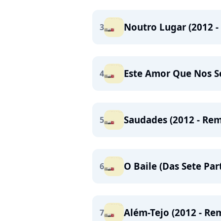
Noutro Lugar (2012 -
3
Este Amor Que Nos Se
4
Saudades (2012 - Rem
5
O Baile (Das Sete Par
6
Além-Tejo (2012 - Re
7