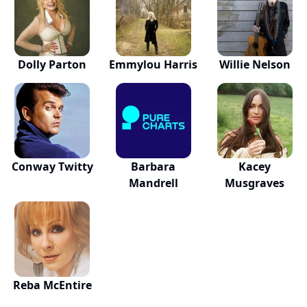
Dolly Parton
Emmylou Harris
Willie Nelson
Conway Twitty
Barbara
Kacey
Mandrell
Musgraves
Reba McEntire