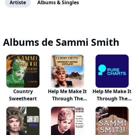
Artiste
Albums & Singles
Albums de Sammi Smith
Country
Help Me Make It
Help Me Make It
Sweetheart
Through The
Through The
N...
N...