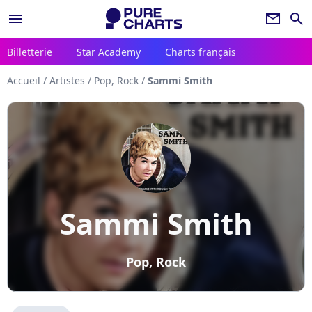
menu
newsletter
search
Billetterie
Star Academy
Charts français
Accueil
/
Artistes
/
Pop, Rock
/
Sammi Smith
Sammi Smith
Pop, Rock