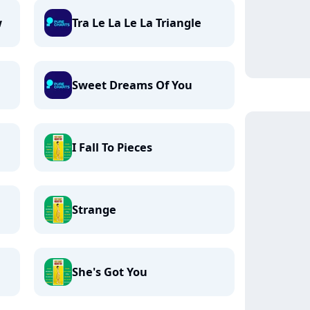
w
Tra Le La Le La Triangle
Sweet Dreams Of You
I Fall To Pieces
Strange
She's Got You