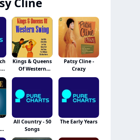
sy Cline
ch
Kings & Queens
Patsy Cline -
...
Of Western
Crazy
Swing
All Country - 50
The Early Years
Songs