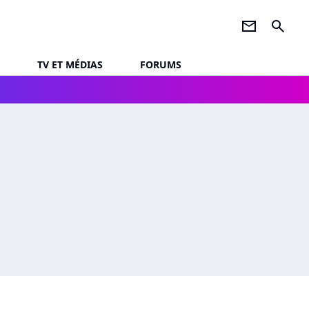
newsletter
search
TV ET MÉDIAS
FORUMS