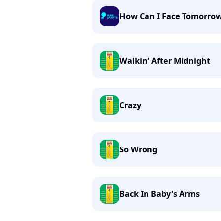
How Can I Face Tomorro
Walkin' After Midnight
Crazy
So Wrong
Back In Baby's Arms