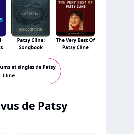
l
Patsy Cline:
The Very Best Of
ts
Songbook
Patsy Cline
bums et singles de Patsy
Cline
+ vus de Patsy