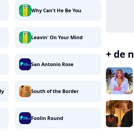
Why Can't He Be You
Leavin' On Your Mind
+ de n
San Antonio Rose
ly
South of the Border
Foolin Round