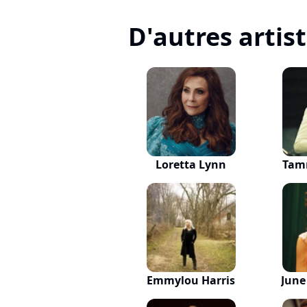
D'autres artis
Loretta Lynn
Tam
Emmylou Harris
June