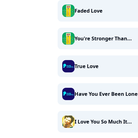
Faded Love
You're Stronger Than...
True Love
Have You Ever Been Lone
I Love You So Much It...