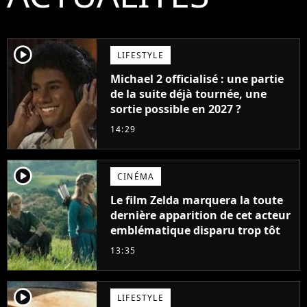
player2
LIFESTYLE
Michael 2 officialisé : une partie
de la suite déjà tournée, une
sortie possible en 2027 ?
14:29
player2
CINÉMA
Le film Zelda marquera la toute
dernière apparition de cet acteur
emblématique disparu trop tôt
13:35
player2
LIFESTYLE