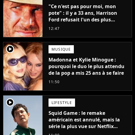
"Ce n'est pas pour moi, mon
pote" : il y a 33 ans, Harrison
Ford refusait l'un des plus
grands succès de tous les temps
12:47
player2
MUSIQUE
Madonna et Kylie Minogue :
pourquoi le duo le plus attendu
de la pop a mis 25 ans à se faire
11:50
player2
LIFESTYLE
Squid Game : le remake
américain est annulé, mais la
série la plus vue sur Netflix
pourrait avoir une version