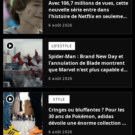
Avec 106,7 millions de vues, cette
nouvelle série entre dans
l'histoire de Netflix en seulement
48 jours
6 août 2026
player2
LIFESTYLE
Spider-Man : Brand New Day et
l'annulation de Blade montrent
que Marvel n'est plus capable de
faire quoi que ce soit de simple
6 août 2026
player2
STYLE
Cringes ou bluffantes ? Pour les
30 ans de Pokémon, adidas
dévoile une énorme collection de
sneakers et je ne sais pas quoi en
6 août 2026