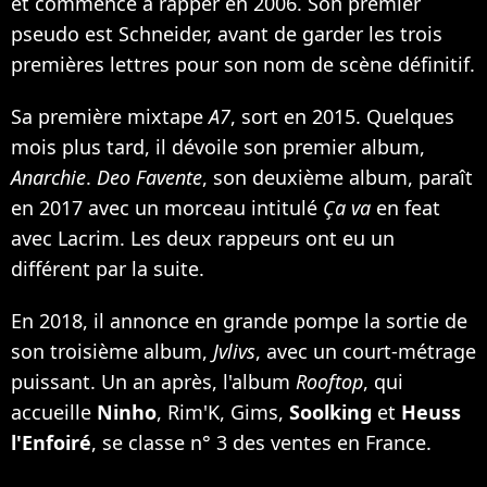
et commence à rapper en 2006. Son premier
pseudo est Schneider, avant de garder les trois
premières lettres pour son nom de scène définitif.
Sa première mixtape
A7
, sort en 2015. Quelques
mois plus tard, il dévoile son premier album,
Anarchie
.
Deo Favente
, son deuxième album, paraît
en 2017 avec un morceau intitulé
Ça va
en feat
avec Lacrim.
Les deux rappeurs ont eu un
différent par la suite
.
En 2018,
il annonce en grande pompe la sortie de
son troisième album,
Jvlivs
, avec un court-métrage
puissant
. Un an après, l'album
Rooftop
, qui
accueille
Ninho
, Rim'K, Gims,
Soolking
et
Heuss
l'Enfoiré
, se classe n° 3 des ventes en France.