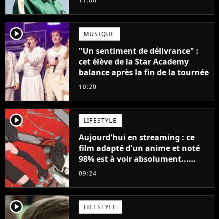
11:00
française
player2
MUSIQUE
"Un sentiment de délivrance" :
cet élève de la Star Academy
balance après la fin de la tournée
10:20
player2
LIFESTYLE
Aujourd'hui en streaming : ce
film adapté d'un anime et noté
98% est à voir absolument...
sinon vous ne comprendrez plus
09:24
la série
player2
LIFESTYLE