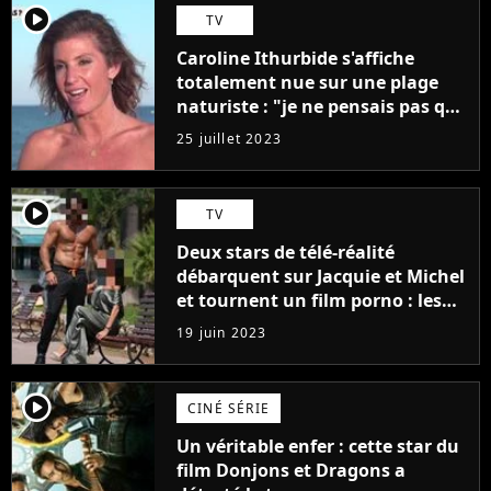
player2
TV
Caroline Ithurbide s'affiche
totalement nue sur une plage
naturiste : "je ne pensais pas que
j'arriverais à le faire..."
25 juillet 2023
player2
TV
Deux stars de télé-réalité
débarquent sur Jacquie et Michel
et tournent un film porno : les
premières images du tournage
19 juin 2023
(exclu)
player2
CINÉ SÉRIE
Un véritable enfer : cette star du
film Donjons et Dragons a