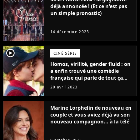
déjà annoncée ! (Et ce n'est pas
un simple pronostic)
14 décembre 2023
player2
CINÉ SÉRIE
Homos, virilité, gender fluid : on
a enfin trouvé une comédie
française qui parle de tout ça
sans être super ringarde
20 avril 2023
Marine Lorphelin de nouveau en
couple et vous aviez déjà vu son
nouveau compagnon... à la télé