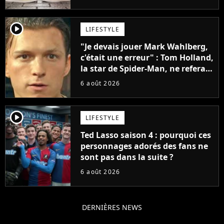
penser
player2
LIFESTYLE
"Je devais jouer Mark Wahlberg,
c'était une erreur" : Tom Holland,
la star de Spider-Man, ne referait
pas ce blockbuster
6 août 2026
player2
LIFESTYLE
Ted Lasso saison 4 : pourquoi ces
personnages adorés des fans ne
sont pas dans la suite ?
6 août 2026
DERNIÈRES NEWS