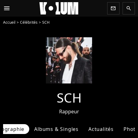
menu
newsletter
search
Accueil
Célébrités
SCH
SCH
Rappeur
iographie
Albums & Singles
Actualités
Phot