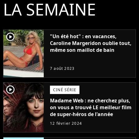
LA SEMAINE
player2
"Un été hot" : en vacances,
Caroline Margeridon oublie tout,
même son maillot de bain
7 août 2023
player2
CINÉ SÉRIE
Madame Web : ne cherchez plus,
on vous a trouvé LE meilleur film
de super-héros de l'année
12 février 2024