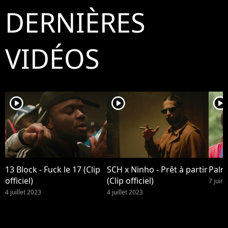
Clovis/Bestimage
le 
DERNIÈRES
Cyr
Da 
VIDÉOS
player2
player2
player2
13 Block - Fuck le 17 (Clip
SCH x Ninho - Prêt à partir
Palm
officiel)
(Clip officiel)
7 juin
4 juillet 2023
4 juillet 2023