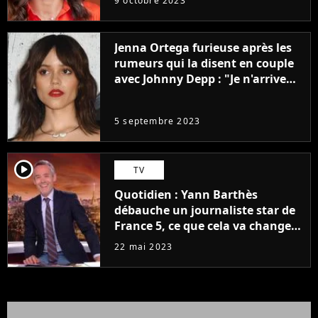
9 octobre 2023
Jenna Ortega furieuse après les
rumeurs qui la disent en couple
avec Johnny Depp : "Je n'arrive
même pas..."
5 septembre 2023
player2
TV
Quotidien : Yann Barthès
débauche un journaliste star de
France 5, ce que cela va changer
à la rentrée
22 mai 2023