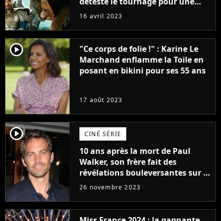
détesté le tournage pour une
raison très spéciale
16 avril 2023
player2
"Ce corps de folie !" : Karine Le
Marchand enflamme la Toile en
posant en bikini pour ses 55 ans
17 août 2023
player2
CINÉ SÉRIE
10 ans après la mort de Paul
Walker, son frère fait des
révélations bouleversantes sur la
réaction des acteurs de Fast and
26 novembre 2023
Furious
Miss France 2024 : la gagnante