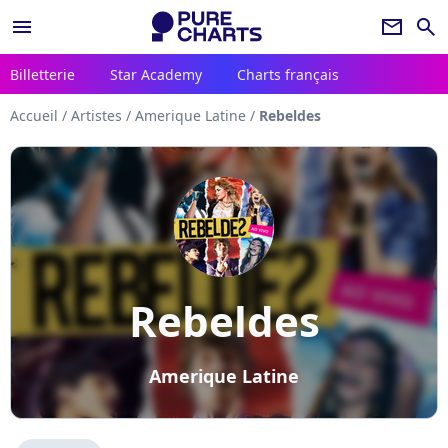
menu
newsletter
search
Billetterie
Star Academy
Charts français
Accueil
/
Artistes
/
Amerique Latine
/
Rebeldes
Rebeldes
Amerique Latine