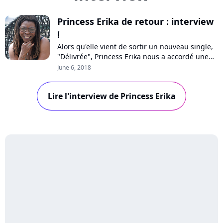
Princess Erika de retour : interview
!
Alors qu'elle vient de sortir un nouveau single,
"Délivrée", Princess Erika nous a accordé une
interview dans laquelle elle revient sur sa
June 6, 2018
carrière, ses projets futurs, son engagement
mais aussi sur la polémique MMA.
Lire l'interview de Princess Erika