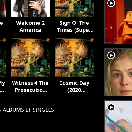
player2
e
Welcome 2
Sign O' The
America
Times (Super
Deluxe)
player2
My
Witness 4 The
Cosmic Day
Prosecution
(2020
-
(Version 2)
Remaster)
020
[2020
player2
S ALBUMS ET SINGLES
]
Remaster]