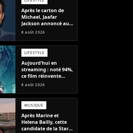
LIFESTYLE
Après le carton de
Michael, Jaafar
Jackson annoncé au
casting d'un film
8 août 2026
d'action avec Will
Smith
LIFESTYLE
Aujourd'hui en
streaming : noté 94%,
ce film réinvente
complètement cette
8 août 2026
franchise de science-
fiction vieille de 40
ans
MUSIQUE
Après Marine et
Helena Bailly, cette
candidate de la Star