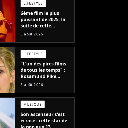
LIFESTYLE
6ème film le plus
puissant de 2025, la
suite de cette
franchise culte est
8 août 2026
menacée : le
réalisateur claque la
porte pour "différends
LIFESTYLE
créatifs"
"L'un des pires films
de tous les temps" :
Rosamund Pike
pensait que ce film
8 août 2026
d'action de science-
fiction avec Dwayne
Johnson mettrait fin à
MUSIQUE
sa carrière
Son ascenseur s'est
écrasé : cette star de
la pop aux 13