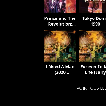
Prince and The
Tokyo Dom
Revolution:
1990
Live (2022
Remaster)
I Need A Man
Forever In 
(2020
Life (Early
Remaster)
Vocal Run
Through) [2
VOIR TOUS LE
Remaster