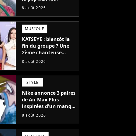
milliards d'écoutes a
8 août 2026
failli nous quitter, "Je
pensais ne plus
jamais chanter"
MUSIQUE
KATSEYE : bientôt la
fin du groupe ? Une
2ème chanteuse
s'éloigne en 6 mois,
8 août 2026
"Prendre cette
décision n’a pas été
facile"
STYLE
Nike annonce 3 paires
de Air Max Plus
inspirées d'un manga
culte de 1190
8 août 2026
chapitres et 115
tomes