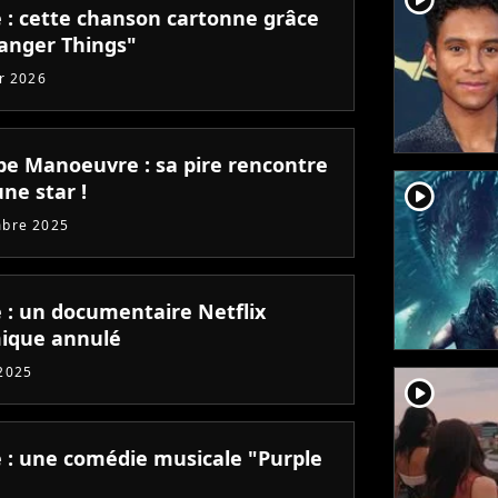
e : cette chanson cartonne grâce
ranger Things"
er 2026
ppe Manoeuvre : sa pire rencontre
player2
ne star !
mbre 2025
e : un documentaire Netflix
ique annulé
2025
player2
e : une comédie musicale "Purple