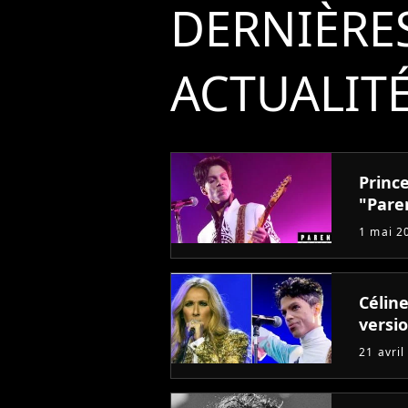
DERNIÈRE
ACTUALIT
Prince
"Pare
1 mai 2
Céline
versi
21 avril