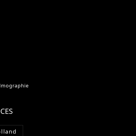
ilmographie
CES
lland