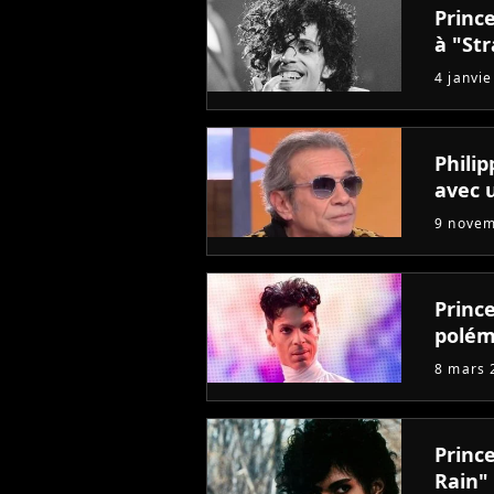
Princ
à "St
4 janvi
Phili
avec u
9 nove
Princ
polém
8 mars 
Princ
Rain"