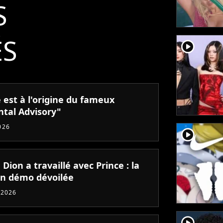
S
ÉS
player2
 est à l'origine du fameux
ntal Advisory"
026
player2
 Dion a travaillé avec Prince : la
on démo dévoilée
 2026
player2