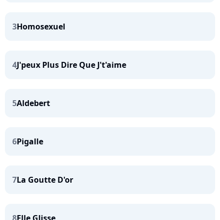
3
Homosexuel
4
J'peux Plus Dire Que J't'aime
5
Aldebert
6
Pigalle
7
La Goutte D'or
8
Elle Glisse