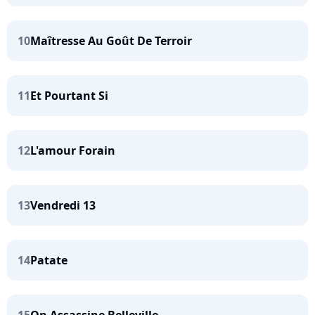
10
Maîtresse Au Goût De Terroir
11
Et Pourtant Si
12
L'amour Forain
13
Vendredi 13
14
Patate