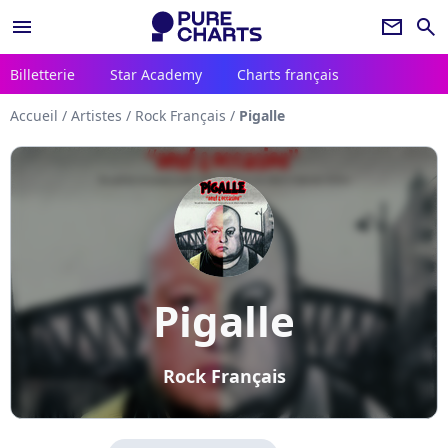
menu
newsletter
search
Billetterie
Star Academy
Charts français
Accueil
/
Artistes
/
Rock Français
/
Pigalle
Pigalle
Rock Français