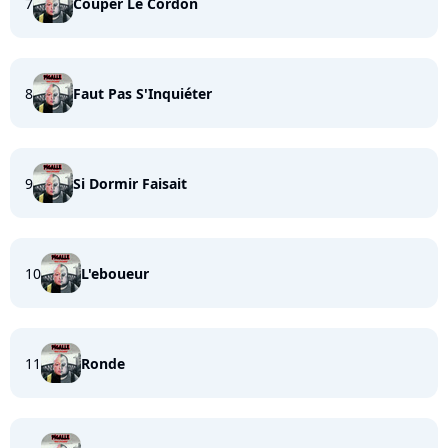
7
Couper Le Cordon
8
Faut Pas S'Inquiéter
9
Si Dormir Faisait
10
L'eboueur
11
Ronde