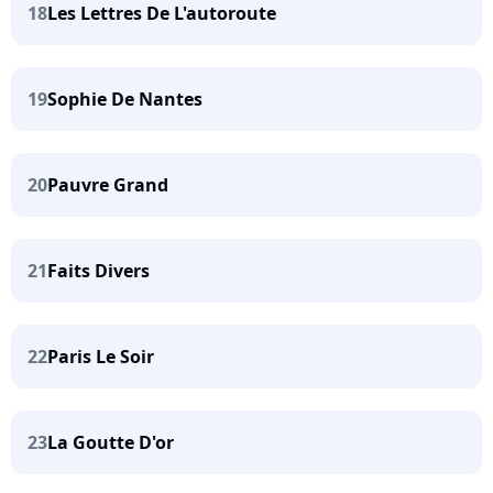
18
Les Lettres De L'autoroute
19
Sophie De Nantes
20
Pauvre Grand
21
Faits Divers
22
Paris Le Soir
23
La Goutte D'or