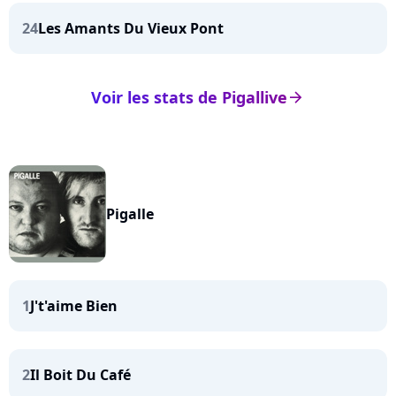
24
Les Amants Du Vieux Pont
Voir les stats de Pigallive
arrow_right
Pigalle
1
J't'aime Bien
2
Il Boit Du Café