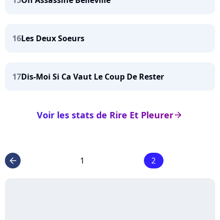
15
On Assassine Belleville
16
Les Deux Soeurs
17
Dis-Moi Si Ca Vaut Le Coup De Rester
Voir les stats de Rire Et Pleurer
arrow_right
1
2
arrow_left