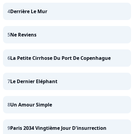
4
Derrière Le Mur
5
Ne Reviens
6
La Petite Cirrhose Du Port De Copenhague
7
Le Dernier Eléphant
8
Un Amour Simple
9
Paris 2034 Vingtième Jour D'insurrection