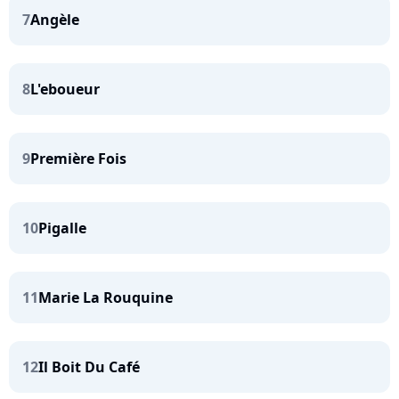
7
Angèle
8
L'eboueur
9
Première Fois
10
Pigalle
11
Marie La Rouquine
12
Il Boit Du Café