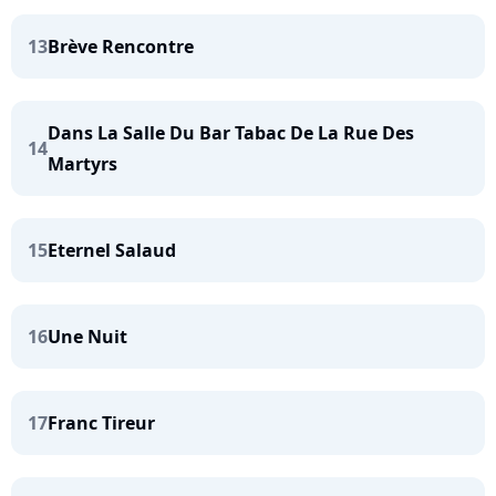
13
Brève Rencontre
Dans La Salle Du Bar Tabac De La Rue Des
14
Martyrs
15
Eternel Salaud
16
Une Nuit
17
Franc Tireur