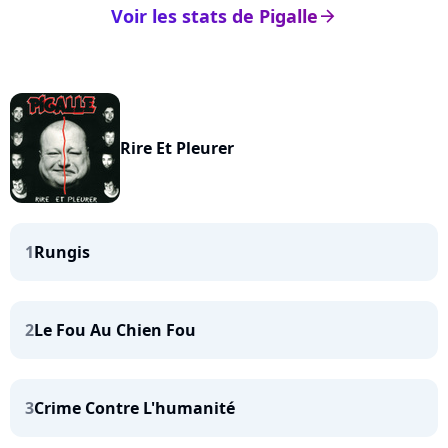
Voir les stats de Pigalle
arrow_right
Rire Et Pleurer
1
Rungis
2
Le Fou Au Chien Fou
3
Crime Contre L'humanité