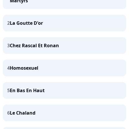
Martyrs
2
La Goutte D'or
3
Chez Rascal Et Ronan
4
Homosexuel
5
En Bas En Haut
6
Le Chaland