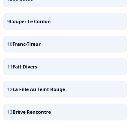
9
Couper Le Cordon
10
Franc-Tireur
11
Fait Divers
12
La Fille Au Teint Rouge
13
Brève Rencontre