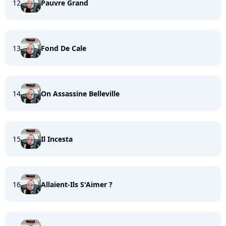
12
Pauvre Grand
13
Fond De Cale
14
On Assassine Belleville
15
Il Incesta
16
Allaient-Ils S'Aimer ?