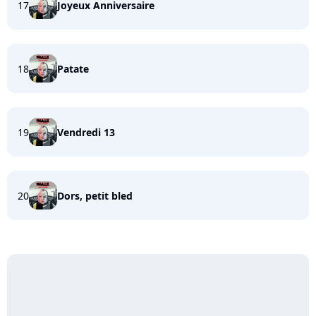
17
Joyeux Anniversaire
18
Patate
19
Vendredi 13
20
Dors, petit bled