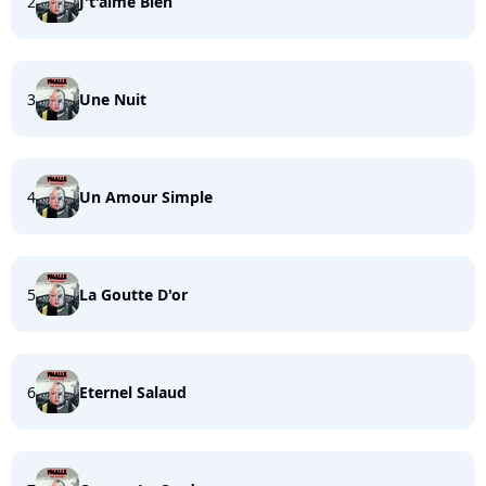
2
J't'aime Bien
3
Une Nuit
4
Un Amour Simple
5
La Goutte D'or
6
Eternel Salaud