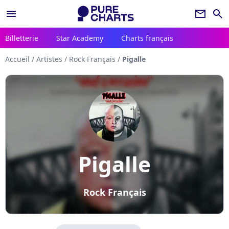
menu
newsletter
search
Billetterie
Star Academy
Charts français
Accueil
/
Artistes
/
Rock Français
/
Pigalle
Pigalle
Rock Français