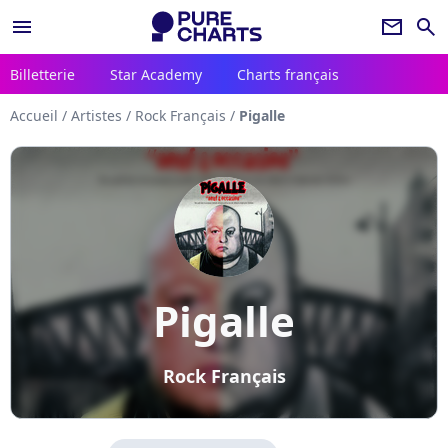
menu
newsletter
search
Billetterie
Star Academy
Charts français
Accueil
/
Artistes
/
Rock Français
/
Pigalle
Pigalle
Rock Français