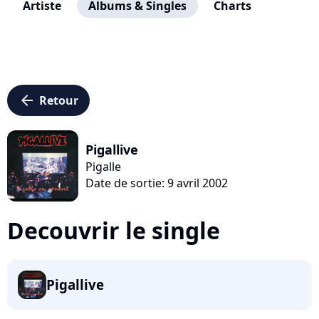
Artiste
Albums & Singles
Charts
arrow_left
Retour
Pigallive
Pigalle
Date de sortie: 9 avril 2002
Decouvrir le single
Pigallive