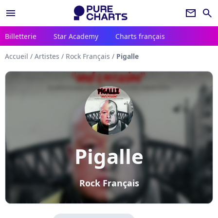
menu
newsletter
search
Billetterie
Star Academy
Charts français
Accueil
/
Artistes
/
Rock Français
/
Pigalle
Pigalle
Rock Français