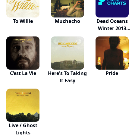
To Willie
Muchacho
Dead Oceans
Winter 2013
Sampler
C’est La Vie
Here's To Taking
Pride
It Easy
Live / Ghost
Lights