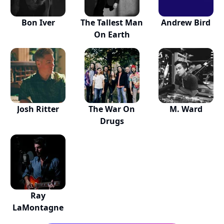
Bon Iver
The Tallest Man
Andrew Bird
On Earth
Josh Ritter
The War On
M. Ward
Drugs
Ray
LaMontagne