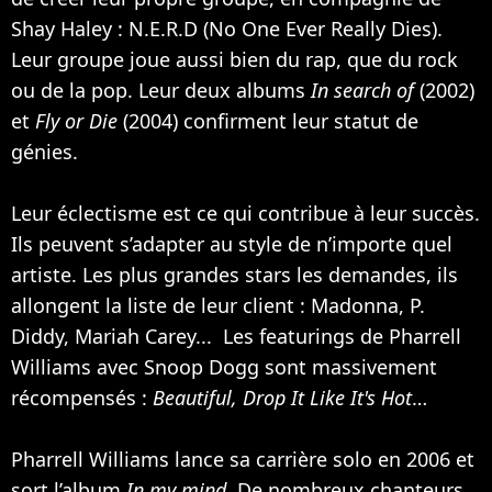
Shay Haley : N.E.R.D (No One Ever Really Dies).
Leur groupe joue aussi bien du rap, que du rock
ou de la pop. Leur deux albums
In search of
(2002)
et
Fly or Die
(2004) confirment leur statut de
génies.
Leur éclectisme est ce qui contribue à leur succès.
Ils peuvent s’adapter au style de n’importe quel
artiste. Les plus grandes stars les demandes, ils
allongent la liste de leur client :
Madonna
,
P.
Diddy
,
Mariah Carey
... Les featurings de Pharrell
Williams avec
Snoop Dogg
sont massivement
récompensés :
Beautiful, Drop It Like It's Hot
…
Pharrell Williams lance sa carrière solo en 2006 et
sort l’album
In my mind
. De nombreux chanteurs