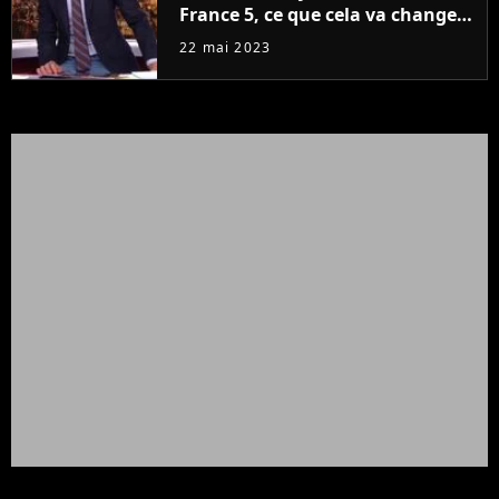
France 5, ce que cela va changer
à la rentrée
22 mai 2023