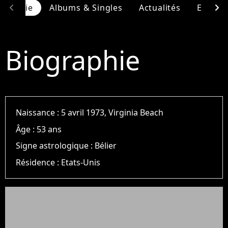
chevron_left
chevron_right
ographie
Albums & Singles
Actualités
Entour
Biographie
Naissance :
5 avril 1973, Virginia Beach
Âge :
53 ans
Signe astrologique :
Bélier
Résidence :
Etats-Unis