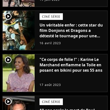
(exclu)
player2
CINÉ SÉRIE
Un véritable enfer : cette star du
film Donjons et Dragons a
détesté le tournage pour une
raison très spéciale
16 avril 2023
player2
"Ce corps de folie !" : Karine Le
Marchand enflamme la Toile en
posant en bikini pour ses 55 ans
17 août 2023
player2
CINÉ SÉRIE