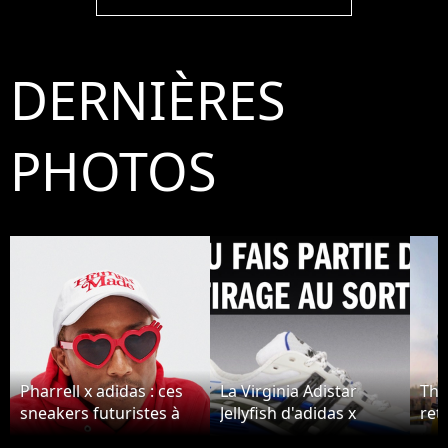
DERNIÈRES
PHOTOS
Pharrell x adidas : ces
La Virginia Adistar
The
sneakers futuristes à
Jellyfish d'adidas x
ret
300€ affolent les
Pharrell Williams
par