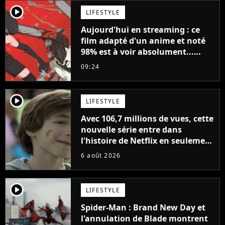
player2
LIFESTYLE
Aujourd'hui en streaming : ce
film adapté d'un anime et noté
98% est à voir absolument...
sinon vous ne comprendrez plus
09:24
la série
player2
LIFESTYLE
Avec 106,7 millions de vues, cette
nouvelle série entre dans
l'histoire de Netflix en seulement
48 jours
6 août 2026
player2
LIFESTYLE
Spider-Man : Brand New Day et
l'annulation de Blade montrent