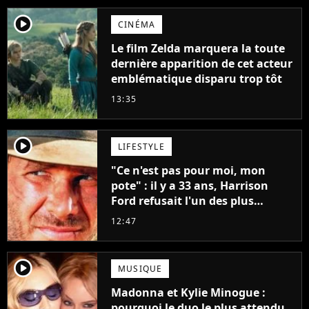
player2
CINÉMA
Le film Zelda marquera la toute
dernière apparition de cet acteur
emblématique disparu trop tôt
13:35
player2
LIFESTYLE
"Ce n'est pas pour moi, mon
pote" : il y a 33 ans, Harrison
Ford refusait l'un des plus
grands succès de tous les temps
12:47
player2
MUSIQUE
Madonna et Kylie Minogue :
pourquoi le duo le plus attendu