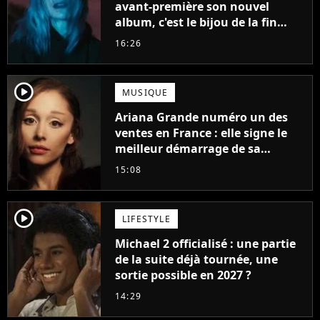
avant-première son nouvel
album, c'est le bijou de la fin
d'été
16:26
player2
MUSIQUE
Ariana Grande numéro un des
ventes en France : elle signe le
meilleur démarrage de sa
carrière avec son album Petal
15:08
player2
LIFESTYLE
Michael 2 officialisé : une partie
de la suite déjà tournée, une
sortie possible en 2027 ?
14:29