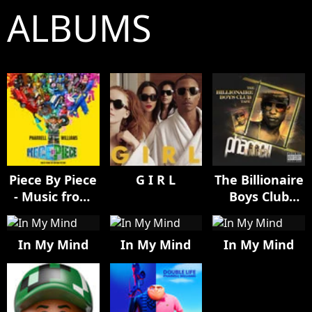
ALBUMS
Piece By Piece
G I R L
The Billionaire
- Music from
Boys Club
the Motion
Tape
Picture
In My Mind
In My Mind
In My Mind