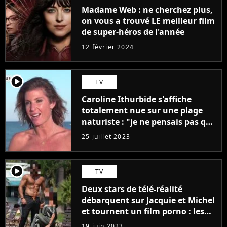
Madame Web : ne cherchez plus,
on vous a trouvé LE meilleur film
de super-héros de l'année
12 février 2024
player2
TV
Caroline Ithurbide s'affiche
totalement nue sur une plage
naturiste : "je ne pensais pas que
j'arriverais à le faire..."
25 juillet 2023
player2
TV
Deux stars de télé-réalité
débarquent sur Jacquie et Michel
et tournent un film porno : les
premières images du tournage
19 juin 2023