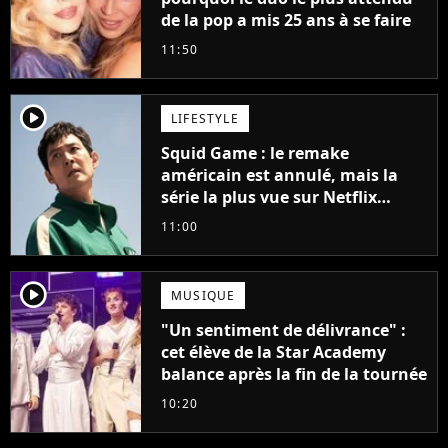
de la pop a mis 25 ans à se faire
11:50
player2
LIFESTYLE
Squid Game : le remake
américain est annulé, mais la
série la plus vue sur Netflix
pourrait avoir une version
11:00
française
player2
MUSIQUE
"Un sentiment de délivrance" :
cet élève de la Star Academy
balance après la fin de la tournée
10:20