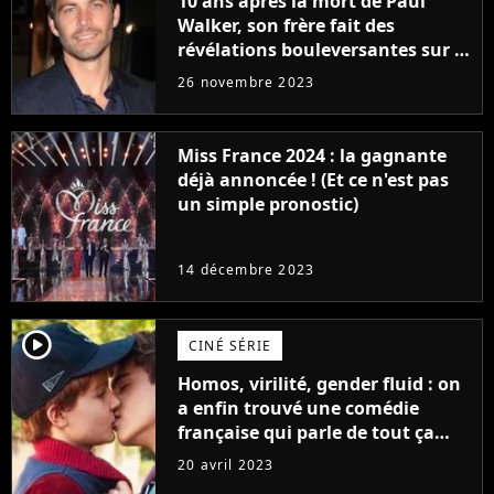
10 ans après la mort de Paul
Walker, son frère fait des
révélations bouleversantes sur la
réaction des acteurs de Fast and
26 novembre 2023
Furious
Miss France 2024 : la gagnante
déjà annoncée ! (Et ce n'est pas
un simple pronostic)
14 décembre 2023
player2
CINÉ SÉRIE
Homos, virilité, gender fluid : on
a enfin trouvé une comédie
française qui parle de tout ça
sans être super ringarde
20 avril 2023