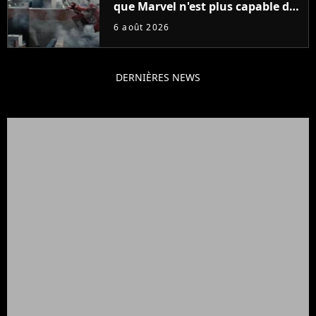
que Marvel n'est plus capable de
faire quoi que ce soit de simple
6 août 2026
DERNIÈRES NEWS