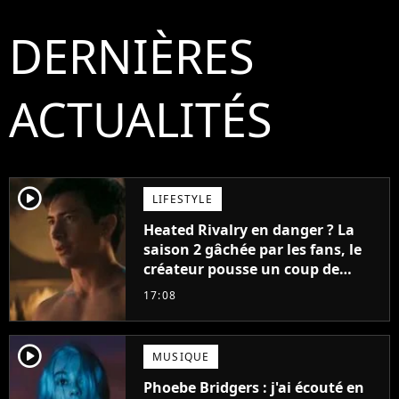
DERNIÈRES
ACTUALITÉS
player2
LIFESTYLE
Heated Rivalry en danger ? La
saison 2 gâchée par les fans, le
créateur pousse un coup de
gueule
17:08
player2
MUSIQUE
Phoebe Bridgers : j'ai écouté en