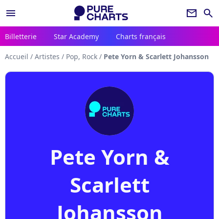
menu
newsletter
search
Billetterie
Star Academy
Charts français
Accueil
/
Artistes
/
Pop, Rock
/
Pete Yorn & Scarlett Johansson
Pete Yorn &
Scarlett
Johansson