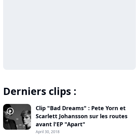
Derniers clips :
Clip "Bad Dreams" : Pete Yorn et
player2
Scarlett Johansson sur les routes
avant l'EP "Apart"
April 30, 2018