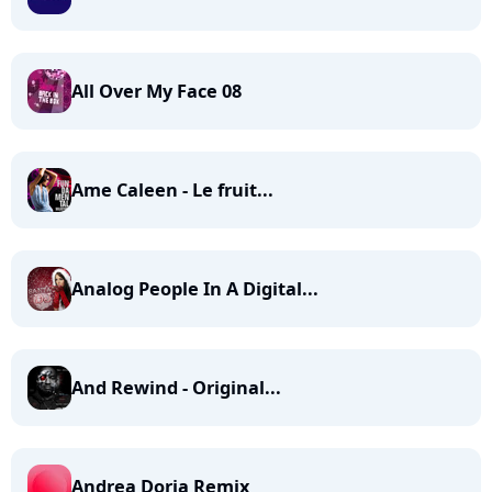
All Over My Face 08
Ame Caleen - Le fruit...
Analog People In A Digital...
And Rewind - Original...
Andrea Doria Remix