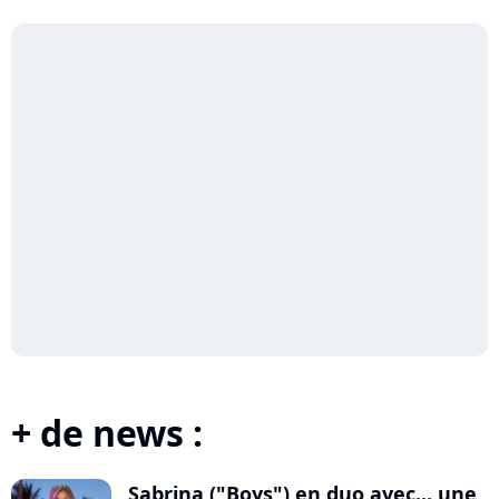
+ de news :
Sabrina ("Boys") en duo avec... une