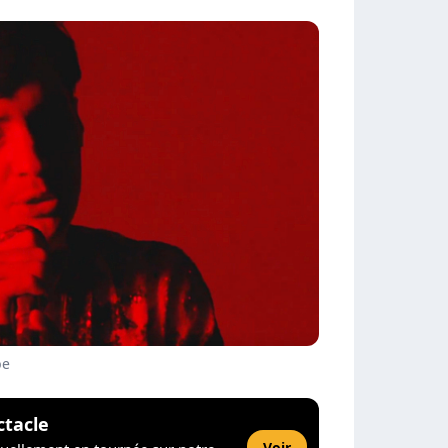
be
ctacle
Voir