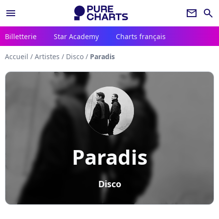
menu
newsletter
search
Billetterie
Star Academy
Charts français
Accueil
/
Artistes
/
Disco
/
Paradis
Paradis
Disco