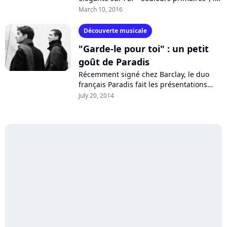
duo français Paradis offre un avant-goût
March 10, 2016
de son premier album "Recto...
Découverte musicale
"Garde-le pour toi" : un petit
goût de Paradis
Récemment signé chez Barclay, le duo
français Paradis fait les présentations
avec un premier single envoûtant qui se
July 20, 2014
fait le compagnon idéal des vacances....