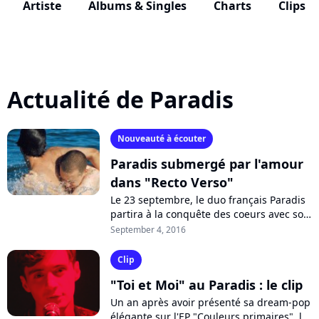
Artiste
Albums & Singles
Charts
Clips
Actualité de Paradis
Nouveauté à écouter
Paradis submergé par l'amour
dans "Recto Verso"
Le 23 septembre, le duo français Paradis
partira à la conquête des coeurs avec son
premier album "Recto Verso". Après
September 4, 2016
l'aérien et disco "Toi et Moi",...
Clip
"Toi et Moi" au Paradis : le clip
Un an après avoir présenté sa dream-pop
élégante sur l'EP "Couleurs primaires", le