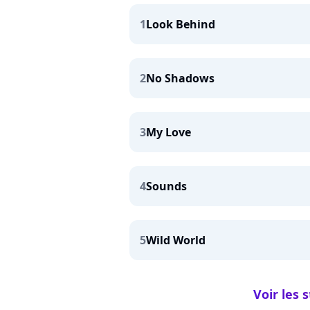
1
Look Behind
2
No Shadows
3
My Love
4
Sounds
5
Wild World
Voir les 