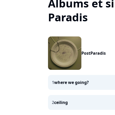
Albums et si
Paradis
PostParadis
1
where we going?
2
ceiling