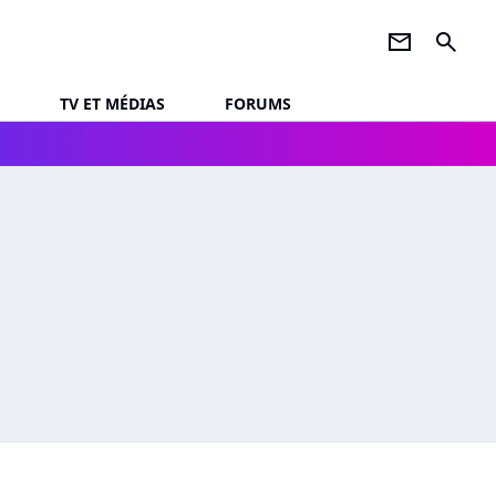
newsletter
search
TV ET MÉDIAS
FORUMS