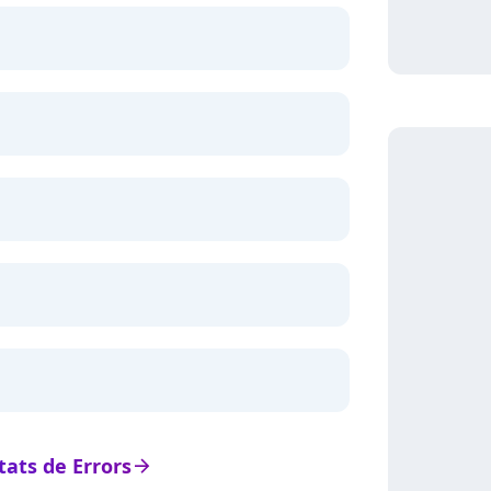
stats de Errors
arrow_right