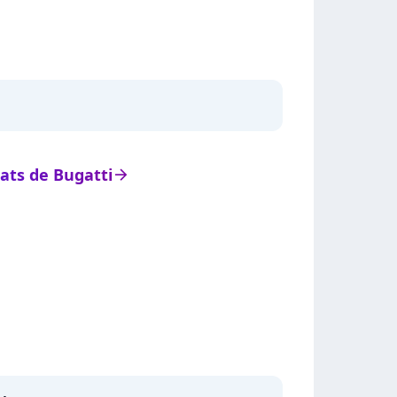
tats de Bugatti
arrow_right