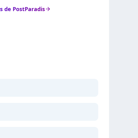
ts de PostParadis
arrow_right