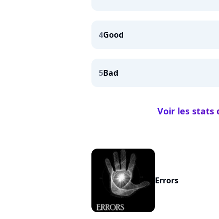
4
Good
5
Bad
Voir les stats
Errors