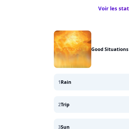
Voir les sta
Good Situations
1
Rain
2
Trip
3
Sun