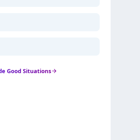
 de Good Situations
arrow_right