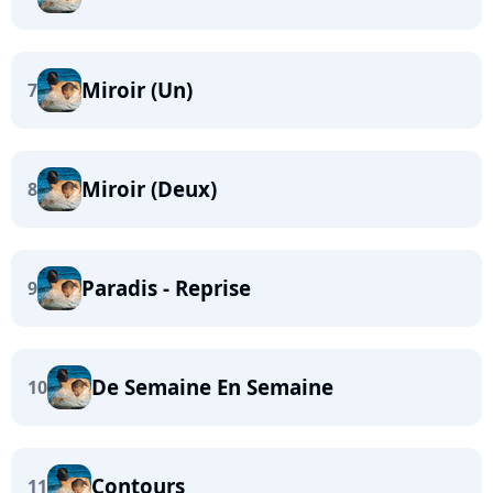
Miroir (Un)
7
Miroir (Deux)
8
Paradis - Reprise
9
De Semaine En Semaine
10
Contours
11