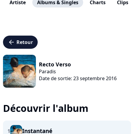
Artiste
Albums & Singles
Charts
Clips
arrow_left
Retour
Recto Verso
Paradis
Date de sortie: 23 septembre 2016
Découvrir l'album
Instantané
1