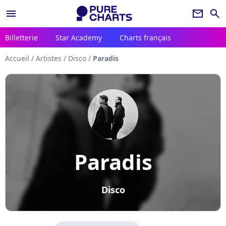
menu
newsletter
search
Billetterie
Star Academy
Charts français
Accueil
/
Artistes
/
Disco
/
Paradis
Paradis
Disco