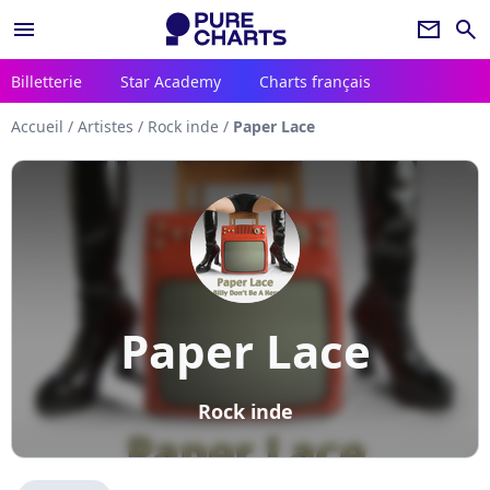
menu
newsletter
search
Billetterie
Star Academy
Charts français
Accueil
/
Artistes
/
Rock inde
/
Paper Lace
Paper Lace
Rock inde