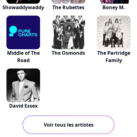
Showaddywaddy
The Rubettes
Boney M.
Middle of The
The Osmonds
The Partridge
Road
Family
David Essex
Voir tous les artistes