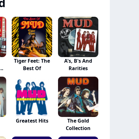
d
Tiger Feet: The
A's, B's And
Best Of
Rarities
Greatest Hits
The Gold
Collection