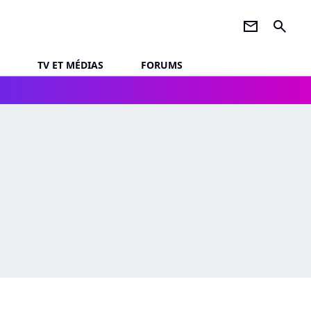
newsletter
search
TV ET MÉDIAS
FORUMS