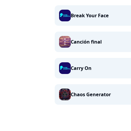
Break Your Face
Canción final
Carry On
Chaos Generator