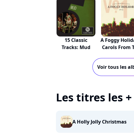
15 Classic
A Foggy Holid
Tracks: Mud
Carols From T
Voir tous les a
Les titres les 
A Holly Jolly Christmas