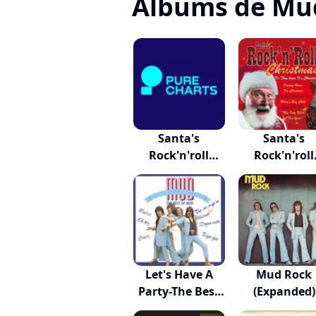
Albums de Mu
Santa's
Santa's
Rock'n'roll
Rock'n'roll
Christmas
Christmas
Let's Have A
Mud Rock
Party-The Best
(Expanded)
O...