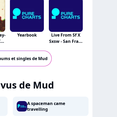
ay-
Yearbook
Live From Sf X
...
Sxsw - San Fra...
lbums et singles de Mud
+ vus de Mud
A spaceman came
travelling