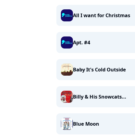
All I want for Christmas
Apt. #4
Baby It's Cold Outside
Billy & His Snowcats...
Blue Moon