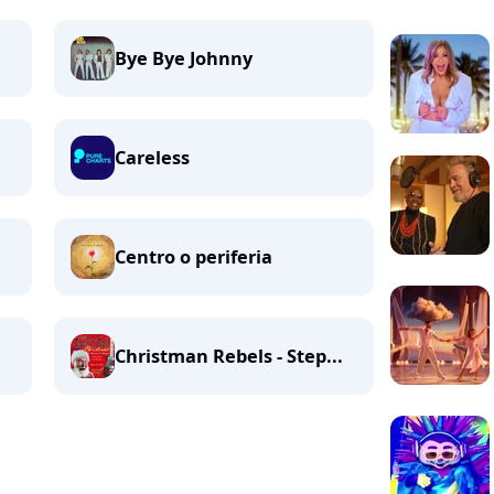
Bye Bye Johnny
Careless
Centro o periferia
Christman Rebels - Step...