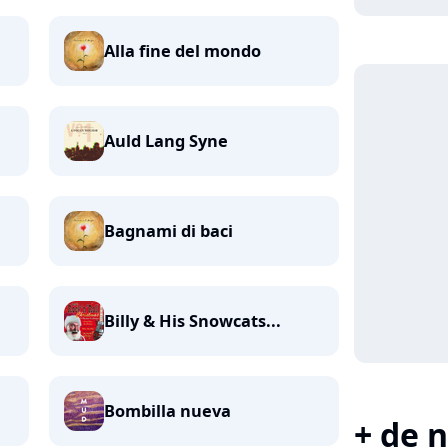
Alla fine del mondo
Auld Lang Syne
Bagnami di baci
Billy & His Snowcats...
Bombilla nueva
+ de n