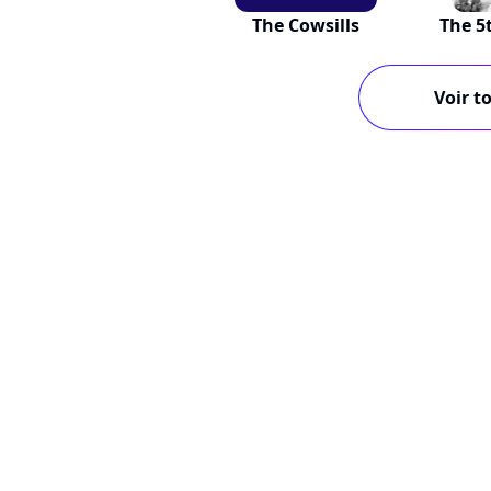
The Cowsills
The 5
Voir to