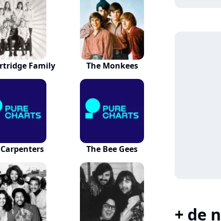
rtridge Family
The Monkees
 Carpenters
The Bee Gees
+ de n