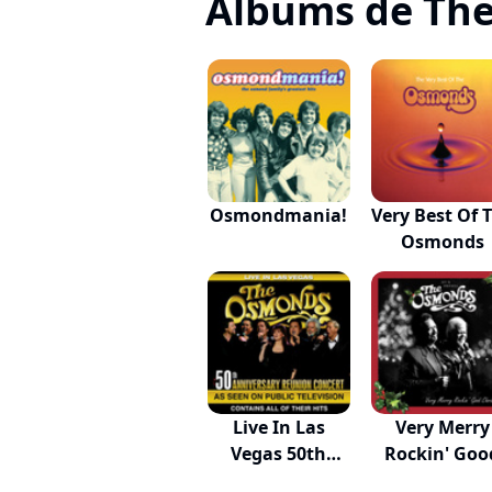
Albums de Th
Osmondmania!
Very Best Of 
Osmonds
Live In Las
Very Merry
Vegas 50th
Rockin' Goo
Annive...
Chris...