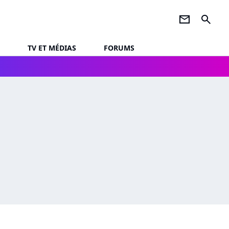
newsletter
search
TV ET MÉDIAS
FORUMS