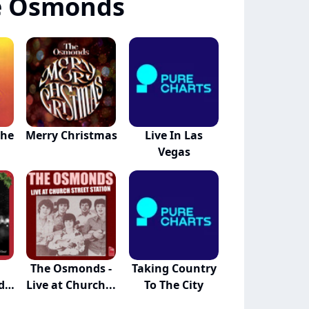
e Osmonds
The
Merry Christmas
Live In Las
Vegas
The Osmonds -
Taking Country
d
Live at Church...
To The City