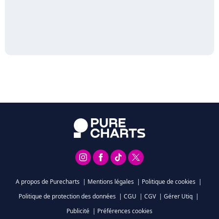
A propos de Purecharts
|
Mentions légales
|
Politique de cookies
|
Politique de protection des données
|
CGU
|
CGV
|
Gérer Utiq
|
Publicité
|
Préférences cookies