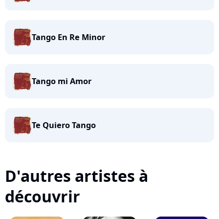
Tango En Re Minor
Tango mi Amor
Te Quiero Tango
D'autres artistes à
découvrir