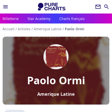
menu
newsletter
search
Billetterie
Star Academy
Charts français
Accueil
/
Artistes
/
Amerique Latine
/
Paolo Ormi
Paolo Ormi
Amerique Latine