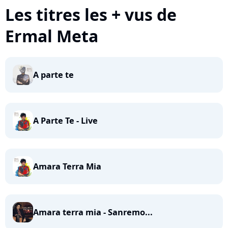
Les titres les + vus de
Ermal Meta
A parte te
A Parte Te - Live
Amara Terra Mia
Amara terra mia - Sanremo...