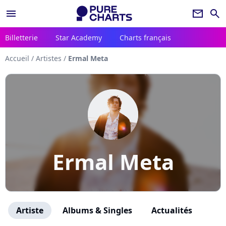
menu
newsletter
search
Billetterie
Star Academy
Charts français
Accueil
/
Artistes
/
Ermal Meta
Ermal Meta
Artiste
Albums & Singles
Actualités