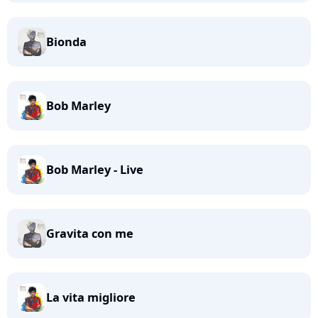
Bionda
Bob Marley
Bob Marley - Live
Gravita con me
La vita migliore