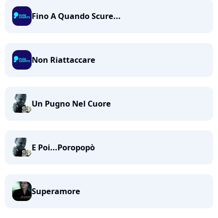
Fino A Quando Scure...
Non Riattaccare
Un Pugno Nel Cuore
E Poi...Poropopò
Superamore