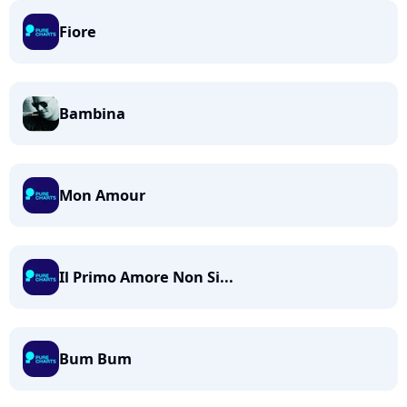
Fiore
Bambina
Mon Amour
Il Primo Amore Non Si...
Bum Bum