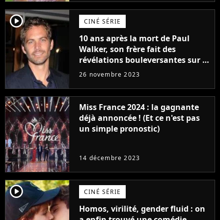
player2
CINÉ SÉRIE
10 ans après la mort de Paul
Walker, son frère fait des
révélations bouleversantes sur la
réaction des acteurs de Fast and
26 novembre 2023
Furious
Miss France 2024 : la gagnante
déjà annoncée ! (Et ce n'est pas
un simple pronostic)
14 décembre 2023
player2
CINÉ SÉRIE
Homos, virilité, gender fluid : on
a enfin trouvé une comédie