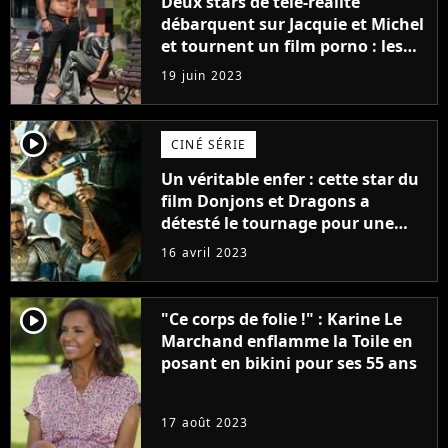
Deux stars de télé-réalité
débarquent sur Jacquie et Michel
et tournent un film porno : les
premières images du tournage
19 juin 2023
(exclu)
player2
CINÉ SÉRIE
Un véritable enfer : cette star du
film Donjons et Dragons a
détesté le tournage pour une
raison très spéciale
16 avril 2023
player2
"Ce corps de folie !" : Karine Le
Marchand enflamme la Toile en
posant en bikini pour ses 55 ans
17 août 2023