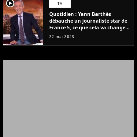
player2
TV
Quotidien : Yann Barthès
débauche un journaliste star de
France 5, ce que cela va changer
à la rentrée
22 mai 2023