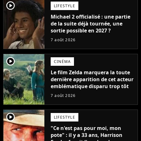
player2
LIFESTYLE
Michael 2 officialisé : une partie
de la suite déjà tournée, une
sortie possible en 2027 ?
7 août 2026
player2
CINÉMA
Le film Zelda marquera la toute
dernière apparition de cet acteur
emblématique disparu trop tôt
7 août 2026
player2
LIFESTYLE
"Ce n'est pas pour moi, mon
pote" : il y a 33 ans, Harrison