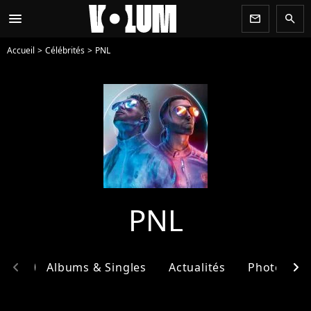
menu
newsletter
search
Accueil
Célébrités
PNL
PNL
chevron_left
chevron_right
phie
Albums & Singles
Actualités
Photos