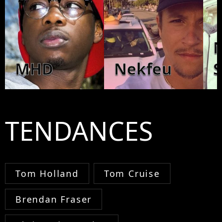
MHD
Nekfeu
S
TENDANCES
Tom Holland
Tom Cruise
Brendan Fraser