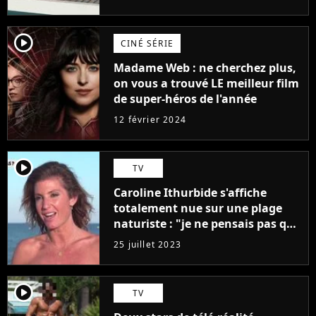
player2
CINÉ SÉRIE
Madame Web : ne cherchez plus,
on vous a trouvé LE meilleur film
de super-héros de l'année
12 février 2024
player2
TV
Caroline Ithurbide s'affiche
totalement nue sur une plage
naturiste : "je ne pensais pas que
j'arriverais à le faire..."
25 juillet 2023
player2
TV