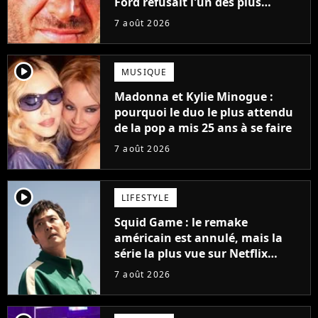
Ford refusait l'un des plus
grands succès de tous les temps
7 août 2026
player2
MUSIQUE
Madonna et Kylie Minogue :
pourquoi le duo le plus attendu
de la pop a mis 25 ans à se faire
7 août 2026
player2
LIFESTYLE
Squid Game : le remake
américain est annulé, mais la
série la plus vue sur Netflix
pourrait avoir une version
7 août 2026
française