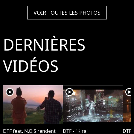
VOIR TOUTES LES PHOTOS
DERNIÈRES
VIDÉOS
player2
player2
player2
DTF feat. N.O.S rendent
DTF - "Kira"
DTF 