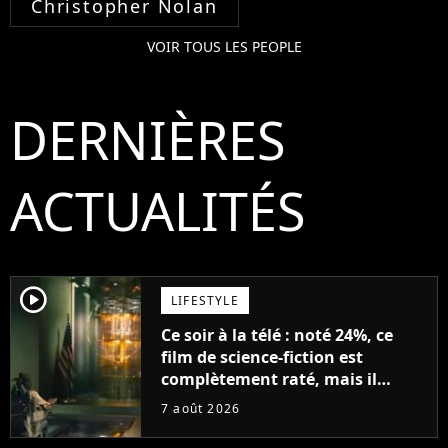
Christopher Nolan
VOIR TOUS LES PEOPLE
DERNIÈRES
ACTUALITÉS
player2
LIFESTYLE
Ce soir à la télé : noté 24%, ce
film de science-fiction est
complètement raté, mais il
aurait pu être encore pire à
7 août 2026
cause de son acteur