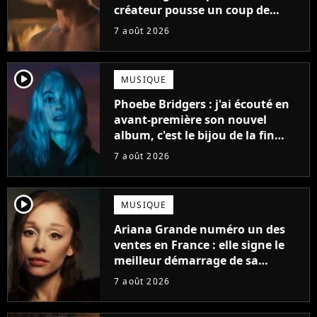
créateur pousse un coup de
gueule
7 août 2026
player2
MUSIQUE
Phoebe Bridgers : j'ai écouté en
avant-première son nouvel
album, c'est le bijou de la fin
d'été
7 août 2026
player2
MUSIQUE
Ariana Grande numéro un des
ventes en France : elle signe le
meilleur démarrage de sa
carrière avec son album Petal
7 août 2026