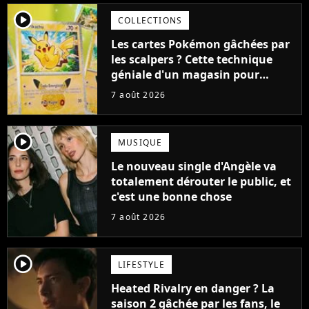
player2
COLLECTIONS
Les cartes Pokémon gâchées par
les scalpers ? Cette technique
géniale d'un magasin pour
ruiner les revendeurs
7 août 2026
player2
MUSIQUE
Le nouveau single d'Angèle va
totalement dérouter le public, et
c'est une bonne chose
7 août 2026
player2
LIFESTYLE
Heated Rivalry en danger ? La
saison 2 gâchée par les fans, le