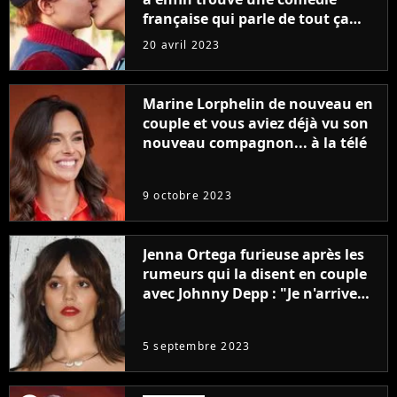
française qui parle de tout ça
sans être super ringarde
20 avril 2023
Marine Lorphelin de nouveau en
couple et vous aviez déjà vu son
nouveau compagnon... à la télé
9 octobre 2023
Jenna Ortega furieuse après les
rumeurs qui la disent en couple
avec Johnny Depp : "Je n'arrive
même pas..."
5 septembre 2023