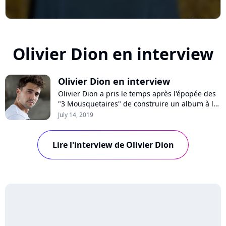
Olivier Dion en interview
Olivier Dion en interview
Olivier Dion a pris le temps après l'épopée des
"3 Mousquetaires" de construire un album à la
hauteur de ses ambitions. Réalisé avec les plus
July 14, 2019
grands producteurs de la scène pop
internationale, "Exposed" est une nouvelle
Lire l'interview de Olivier Dion
étape dans la carrière du jeune artiste
canadien. Rencontre.