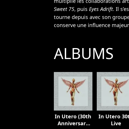
multiplie les collaborations ar
Sweet 75
, puis
Eyes Adrift
. Il s’
tourne depuis avec son group
conserve une influence majeure
ALBUMS
In Utero (30th
In Utero 30
Anniversary
Live