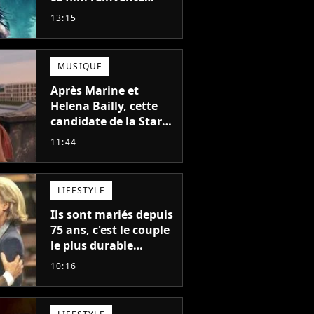
complètement cette
13:15
franchise de science-
fiction vieille de 40
ans
MUSIQUE
Après Marine et
Helena Bailly, cette
candidate de la Star
Academy adorée du
11:44
public annonce son
premier album, "C'est
tellement puissant"
LIFESTYLE
Ils sont mariés depuis
75 ans, c'est le couple
le plus durable
d'Hollywood : "Nous
10:16
avons avancé jour
après jour, et les jours
se sont transformés