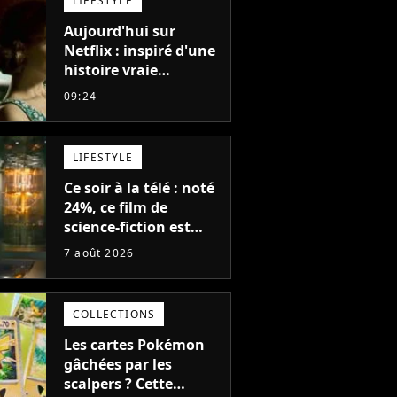
LIFESTYLE
en décennies"
Aujourd'hui sur
Netflix : inspiré d'une
histoire vraie
glaçante, c'est l'un
09:24
des meilleurs films du
21ème siècle
LIFESTYLE
Ce soir à la télé : noté
24%, ce film de
science-fiction est
complètement raté,
7 août 2026
mais il aurait pu être
encore pire à cause de
son acteur
COLLECTIONS
Les cartes Pokémon
gâchées par les
scalpers ? Cette