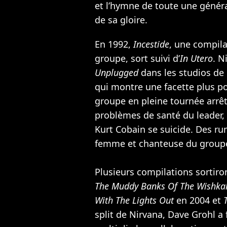
et l’hymne de toute une génér
de sa gloire.
En 1992,
Incestide
, une compil
groupe, sort suivi d’
In Utero
. N
Unplugged
dans les studios de 
qui montre une facette plus p
groupe en pleine tournée arrêt
problèmes de santé du leader, q
Kurt Cobain se suicide. Des r
femme et chanteuse du groupe 
Plusieurs compilations sortiron
The Muddy Banks Of The Wishka
With The Lights Out
en 2004 et
split de Nirvana, Dave Grohl a