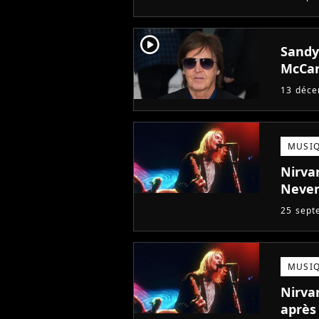
player2
Sandy
McCar
13 déc
MUSI
Nirvan
Never
25 sept
MUSI
Nirvan
après