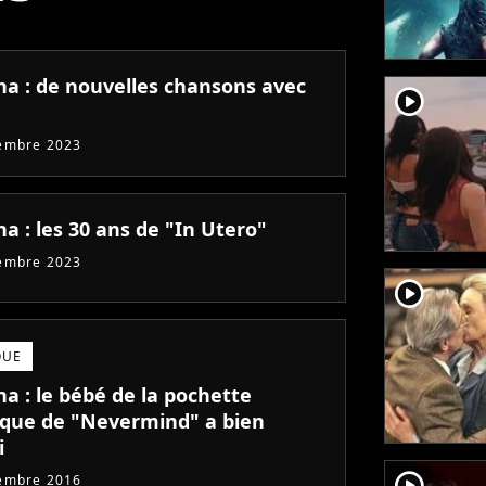
na : de nouvelles chansons avec
player2
embre 2023
a : les 30 ans de "In Utero"
embre 2023
player2
QUE
a : le bébé de la pochette
que de "Nevermind" a bien
i
player2
embre 2016