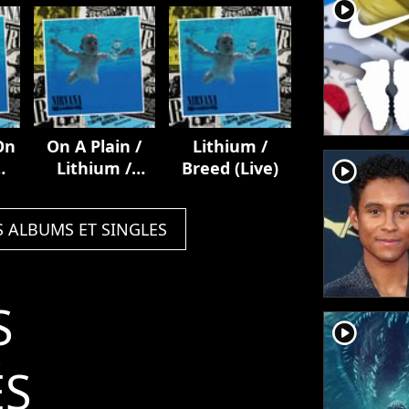
Anniversary
player2
Super Deluxe)
On
On A Plain /
Lithium /
player2
Lithium /
Breed (Live)
Breed (Live)
S ALBUMS ET SINGLES
S
player2
ÉS