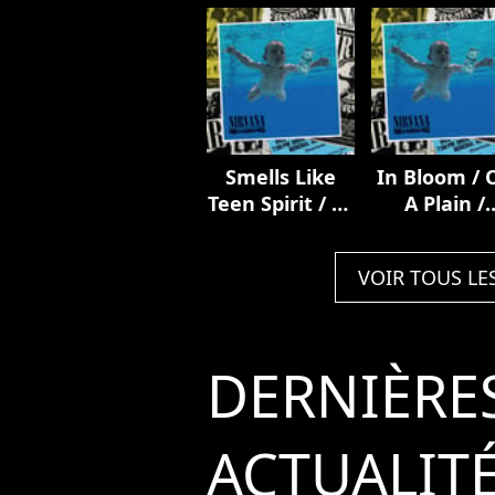
Super Deluxe)
Smells Like
In Bloom / 
Teen Spirit / In
A Plain /
Bloom / On A
Lithium /
Plain / Lithium
Breed
VOIR TOUS LE
/ Breed
DERNIÈRE
ACTUALIT