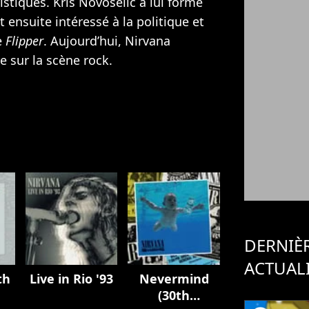
tistiques. Kris Novoselic a lui formé
est ensuite intéressé à la politique et
e
Flipper
. Aujourd’hui, Nirvana
 sur la scène rock.
DERNIÈ
ACTUAL
th
Live in Rio '93
Nevermind
(30th