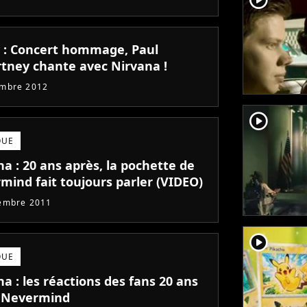
 : Concert hommage, Paul
tney chante avec Nirvana !
embre 2012
player2
QUE
a : 20 ans après, la pochette de
mind fait toujours parler (VIDEO)
embre 2011
player2
QUE
a : les réactions des fans 20 ans
 Nevermind