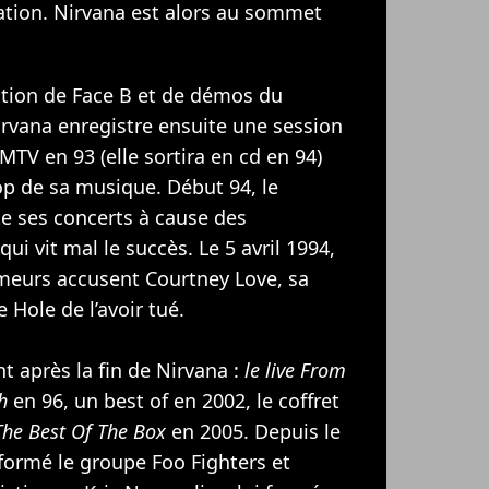
ation. Nirvana est alors au sommet
ation de Face B et de démos du
irvana enregistre ensuite une session
MTV en 93 (elle sortira en cd en 94)
op de sa musique. Début 94, le
e ses concerts à cause des
ui vit mal le succès. Le 5 avril 1994,
umeurs accusent
Courtney Love
, sa
Hole de l’avoir tué.
t après la fin de Nirvana :
le live From
h
en 96, un best of en 2002, le coffret
The Best Of The Box
en 2005. Depuis le
 formé le groupe
Foo Fighters
et