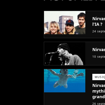
Nirva
l'IA ?
24 sept
Nirvan
10 sept
MUSI
Nirvan
mythi
grand
26 sept