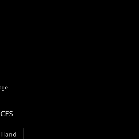
age
CES
lland