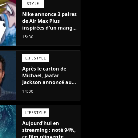
STYLE
Nike annonce 3 paires
de Air Max Plus
inspirées d'un manga
culte de 1190
15:30
chapitres et 115
tomes
LIFESTYLE
Après le carton de
Michael, Jaafar
Jackson annoncé au
casting d'un film
14:00
d'action avec Will
Smith
LIFESTYLE
Aujourd'hui en
streaming : noté 94%,
ce film réinvente