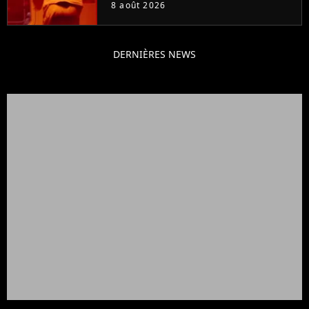
claque la porte pour "différends
8 août 2026
créatifs"
DERNIÈRES NEWS