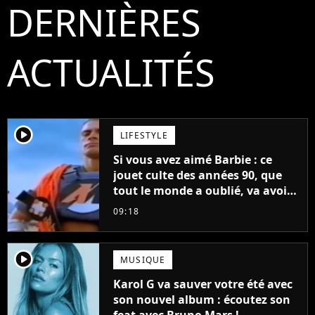
DERNIÈRES
ACTUALITÉS
player2
LIFESTYLE
Si vous avez aimé Barbie : ce
jouet culte des années 90, que
tout le monde a oublié, va avoir
un film
09:18
player2
MUSIQUE
Karol G va sauver votre été avec
son nouvel album : écoutez son