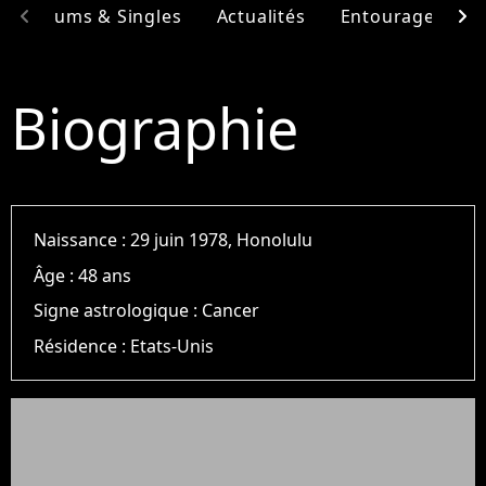
chevron_left
chevron_right
Albums & Singles
Actualités
Entourage
F
Biographie
Naissance :
29 juin 1978, Honolulu
Âge :
48 ans
Signe astrologique :
Cancer
Résidence :
Etats-Unis