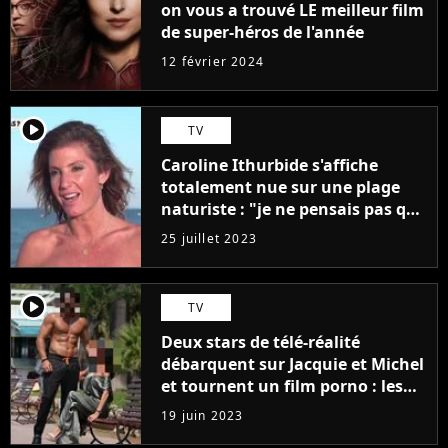
on vous a trouvé LE meilleur film
de super-héros de l'année
12 février 2024
player2
TV
Caroline Ithurbide s'affiche
totalement nue sur une plage
naturiste : "je ne pensais pas que
j'arriverais à le faire..."
25 juillet 2023
player2
TV
Deux stars de télé-réalité
débarquent sur Jacquie et Michel
et tournent un film porno : les
premières images du tournage
19 juin 2023
(exclu)