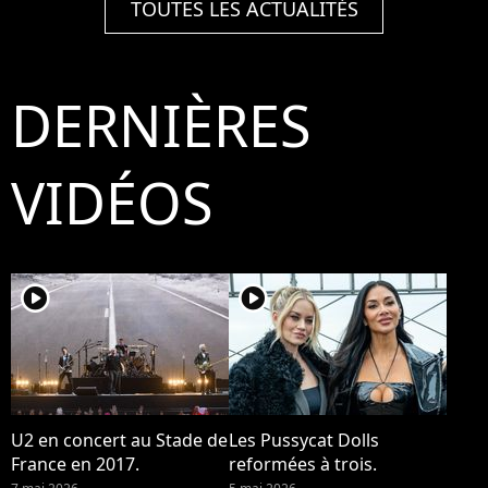
TOUTES LES ACTUALITÉS
DERNIÈRES
VIDÉOS
player2
player2
U2 en concert au Stade de
Les Pussycat Dolls
France en 2017.
reformées à trois.