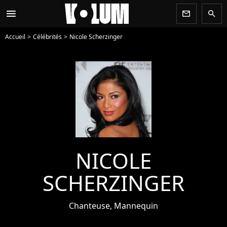
menu
newsletter
search
Accueil
Célébrités
Nicole Scherzinger
NICOLE
SCHERZINGER
Chanteuse, Mannequin