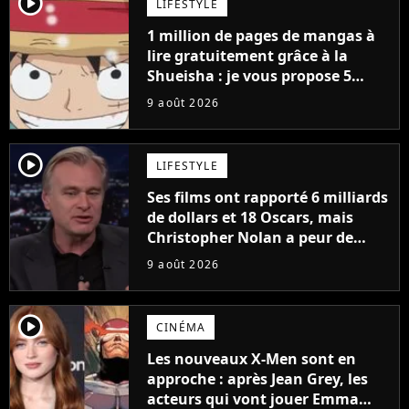
player2
LIFESTYLE
1 million de pages de mangas à
lire gratuitement grâce à la
Shueisha : je vous propose 5
mangas jamais sortis en France
9 août 2026
à découvrir absolument
player2
LIFESTYLE
Ses films ont rapporté 6 milliards
de dollars et 18 Oscars, mais
Christopher Nolan a peur de
tourner un genre de films très
9 août 2026
particulier
player2
CINÉMA
Les nouveaux X-Men sont en
approche : après Jean Grey, les
acteurs qui vont jouer Emma