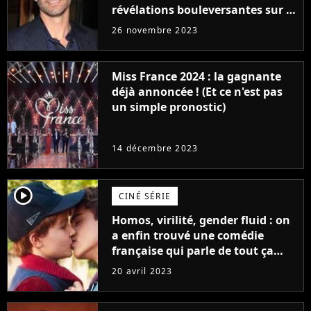
révélations bouleversantes sur la
réaction des acteurs de Fast and
26 novembre 2023
Furious
Miss France 2024 : la gagnante
déjà annoncée ! (Et ce n'est pas
un simple pronostic)
14 décembre 2023
player2
CINÉ SÉRIE
Homos, virilité, gender fluid : on
a enfin trouvé une comédie
française qui parle de tout ça
sans être super ringarde
20 avril 2023