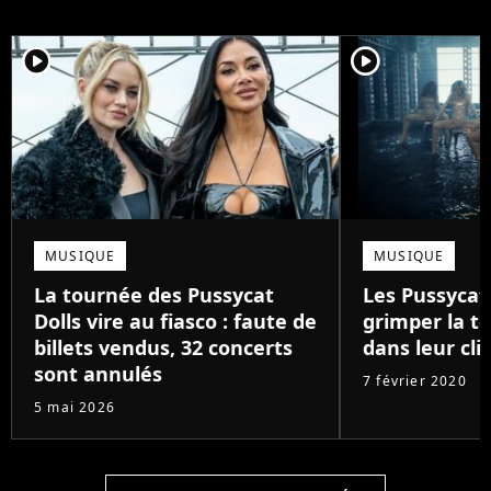
player2
player2
MUSIQUE
MUSIQUE
La tournée des Pussycat
Les Pussycat 
Dolls vire au fiasco : faute de
grimper la 
billets vendus, 32 concerts
dans leur cli
sont annulés
7 février 2020
5 mai 2026