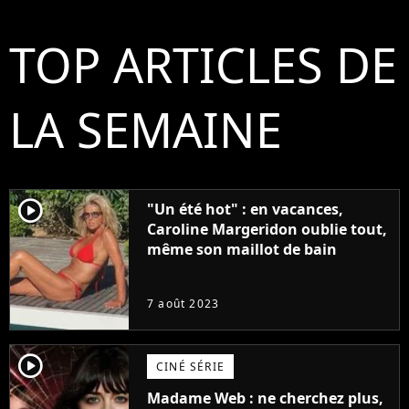
TOP ARTICLES DE
LA SEMAINE
player2
"Un été hot" : en vacances,
Caroline Margeridon oublie tout,
même son maillot de bain
7 août 2023
player2
CINÉ SÉRIE
Madame Web : ne cherchez plus,