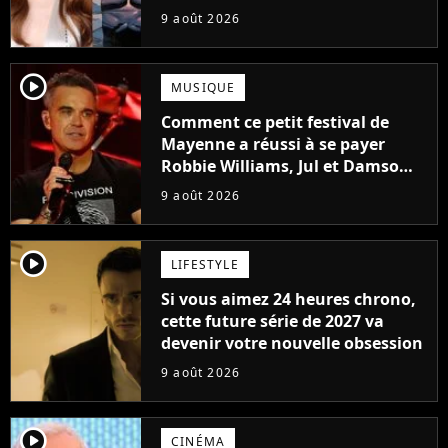
Frost et Cyclope trouvés !
9 août 2026
player2
MUSIQUE
Comment ce petit festival de
Mayenne a réussi à se payer
Robbie Williams, Jul et Damso
cette année ?
9 août 2026
player2
LIFESTYLE
Si vous aimez 24 heures chrono,
cette future série de 2027 va
devenir votre nouvelle obsession
9 août 2026
player2
CINÉMA