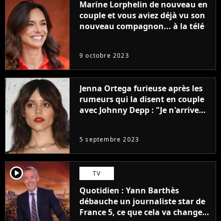
Marine Lorphelin de nouveau en
couple et vous aviez déjà vu son
nouveau compagnon... à la télé
9 octobre 2023
Jenna Ortega furieuse après les
rumeurs qui la disent en couple
avec Johnny Depp : "Je n'arrive
même pas..."
5 septembre 2023
player2
TV
Quotidien : Yann Barthès
débauche un journaliste star de
France 5, ce que cela va changer