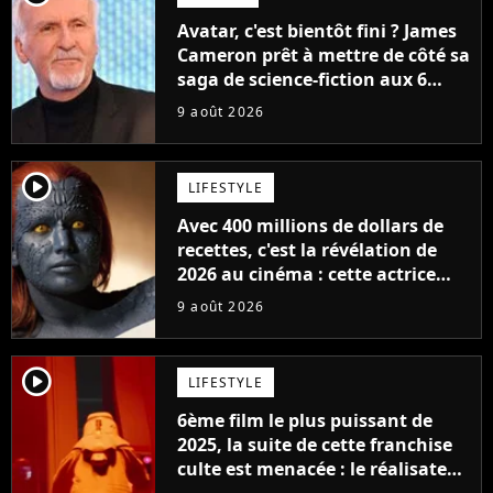
Avatar, c'est bientôt fini ? James
Cameron prêt à mettre de côté sa
saga de science-fiction aux 6
milliards de recettes
9 août 2026
player2
LIFESTYLE
Avec 400 millions de dollars de
recettes, c'est la révélation de
2026 au cinéma : cette actrice
adorée prête à remplacer
9 août 2026
Jennifer Lawrence chez Marvel
player2
LIFESTYLE
6ème film le plus puissant de
2025, la suite de cette franchise
culte est menacée : le réalisateur