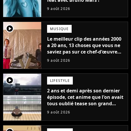
feat avec Bruno Mars !
9 août 2026
player2
MUSIQUE
Le meilleur clip des années 2000
a 20 ans, 13 choses que vous ne
saviez pas sur ce chef-d'œuvre
qui a révolutionné YouTube
9 août 2026
player2
LIFESTYLE
2 ans et demi après son dernier
épisode, cet anime que l'on avait
tous oublié tease son grand
retour
9 août 2026