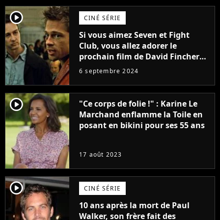
player2
CINÉ SÉRIE
Si vous aimez Seven et Fight
Club, vous allez adorer le
prochain film de David Fincher
avec lequel il se réinvente
6 septembre 2024
complètement
player2
"Ce corps de folie !" : Karine Le
Marchand enflamme la Toile en
posant en bikini pour ses 55 ans
17 août 2023
player2
CINÉ SÉRIE
10 ans après la mort de Paul
Walker, son frère fait des