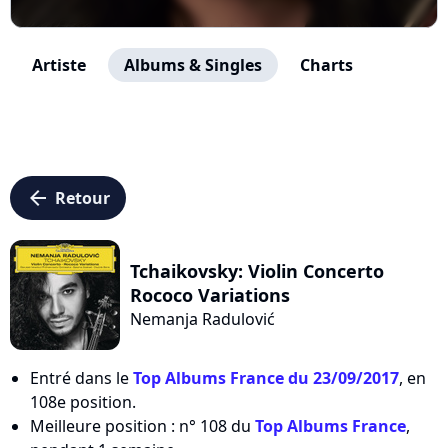
Artiste
Albums & Singles
Charts
arrow_left
Retour
Tchaikovsky: Violin Concerto
Rococo Variations
Nemanja Radulović
Entré dans le
Top Albums France du 23/09/2017
, en
108e position.
Meilleure position : n° 108 du
Top Albums France
,