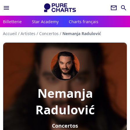
menu
newsletter
search
Billetterie
Star Academy
Charts français
Accueil
/
Artistes
/
Concertos
/
Nemanja Radulović
Nemanja
Radulović
Concertos