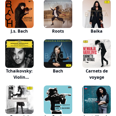
J.s. Bach
Roots
Baïka
Tchaikovsky:
Bach
Carnets de
Violin
voyage
Concerto...