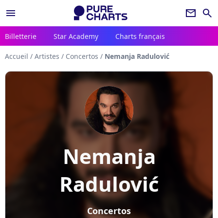
menu
newsletter
search
Billetterie
Star Academy
Charts français
Accueil
/
Artistes
/
Concertos
/
Nemanja Radulović
Nemanja
Radulović
Concertos