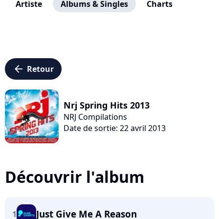
Artiste
Albums & Singles
Charts
arrow_left
Retour
Nrj Spring Hits 2013
NRJ Compilations
Date de sortie: 22 avril 2013
Découvrir l'album
Just Give Me A Reason
1