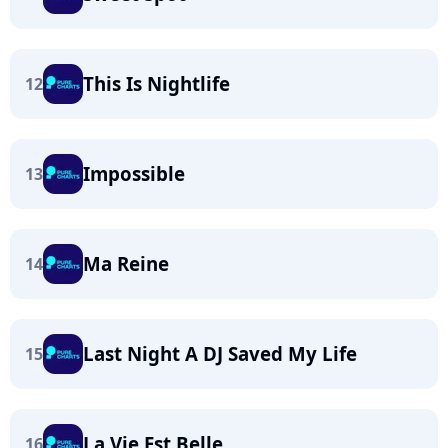
This Is Nightlife
12
Impossible
13
Ma Reine
14
Last Night A DJ Saved My Life
15
La Vie Est Belle
16