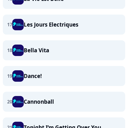
Les Jours Electriques
17
Bella Vita
18
Dance!
19
Cannonball
20
Tonight I’m Getting Over You
21