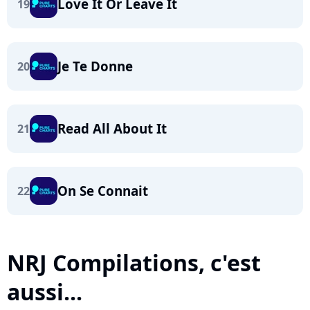
Love It Or Leave It
19
Je Te Donne
20
Read All About It
21
On Se Connait
22
NRJ Compilations, c'est
aussi...