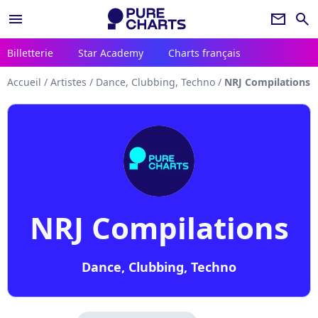
menu
newsletter
search
Billetterie
Star Academy
Charts français
Accueil
/
Artistes
/
Dance, Clubbing, Techno
/
NRJ Compilations
NRJ Compilations
Dance, Clubbing, Techno