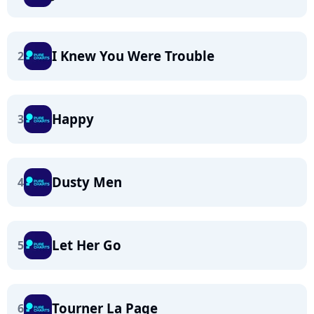
I Knew You Were Trouble
2
Happy
3
Dusty Men
4
Let Her Go
5
Tourner La Page
6