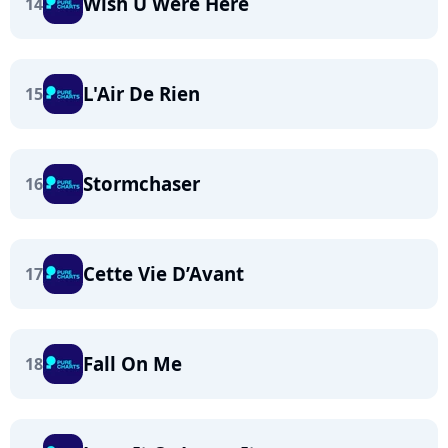
Wish U Were Here
14
L'Air De Rien
15
Stormchaser
16
Cette Vie D’Avant
17
Fall On Me
18