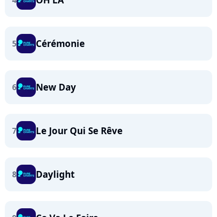
4
Cérémonie
5
New Day
6
Le Jour Qui Se Rêve
7
Daylight
8