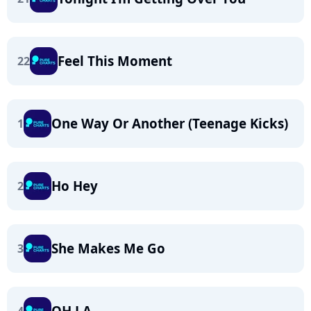
Feel This Moment
22
One Way Or Another (Teenage Kicks)
1
Ho Hey
2
She Makes Me Go
3
OH LA