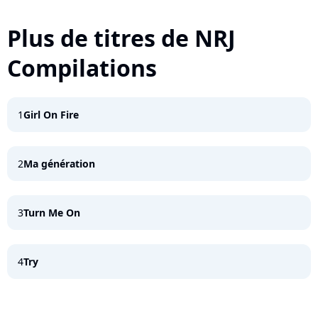
Plus de titres de NRJ
Compilations
1
Girl On Fire
2
Ma génération
3
Turn Me On
4
Try