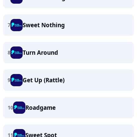
Sweet Nothing
7
Turn Around
8
Get Up (Rattle)
9
Roadgame
10
Sweet Spot
11