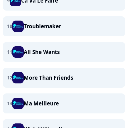
Ca Va Le Faire
9
Troublemaker
10
All She Wants
11
More Than Friends
12
Ma Meilleure
13