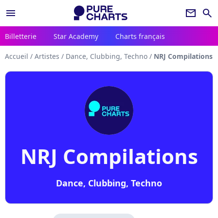
menu
newsletter
search
Billetterie
Star Academy
Charts français
Accueil
/
Artistes
/
Dance, Clubbing, Techno
/
NRJ Compilations
NRJ Compilations
Dance, Clubbing, Techno