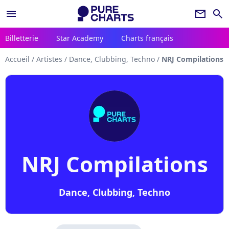
menu
newsletter
search
Billetterie
Star Academy
Charts français
Accueil
/
Artistes
/
Dance, Clubbing, Techno
/
NRJ Compilations
NRJ Compilations
Dance, Clubbing, Techno