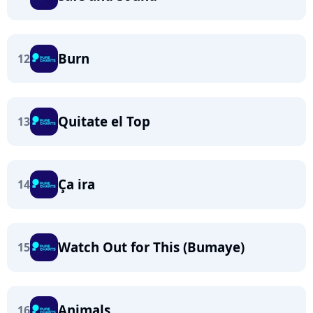
Burn
12
Quitate el Top
13
Ça ira
14
Watch Out for This (Bumaye)
15
Animals
16