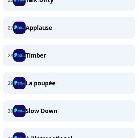
26
Applause
27
Timber
28
La poupée
29
Slow Down
30