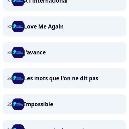
A l'international
31
Love Me Again
32
J'avance
33
Les mots que l'on ne dit pas
34
Impossible
35