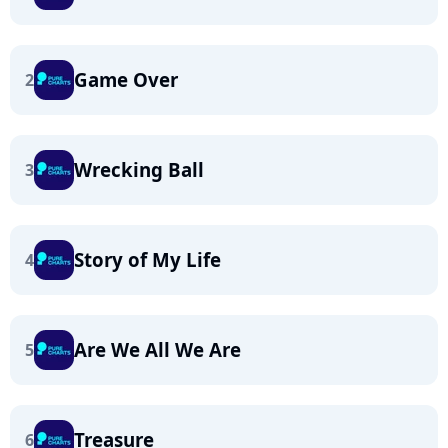
Game Over
2
Wrecking Ball
3
Story of My Life
4
Are We All We Are
5
Treasure
6