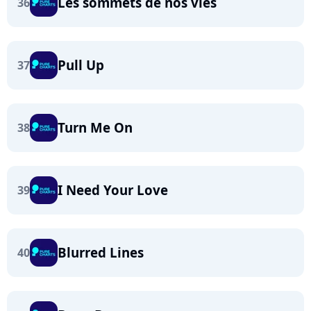
Les sommets de nos vies
36
Pull Up
37
Turn Me On
38
I Need Your Love
39
Blurred Lines
40