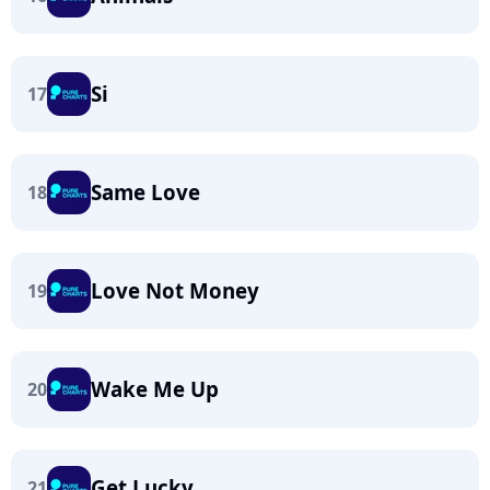
Si
17
Same Love
18
Love Not Money
19
Wake Me Up
20
Get Lucky
21