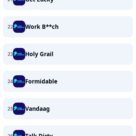
Work B**ch
22
Holy Grail
23
Formidable
24
Vandaag
25
Talk Dirty