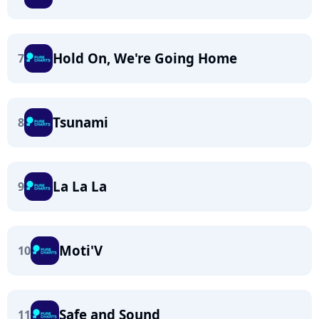
Hold On, We're Going Home
7
Tsunami
8
La La La
9
Moti'V
10
Safe and Sound
11