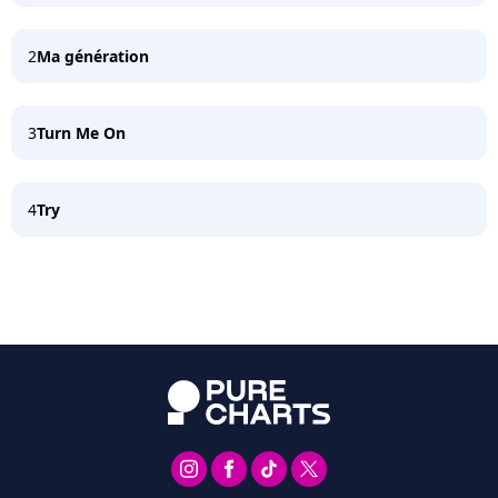
2
Ma génération
3
Turn Me On
4
Try