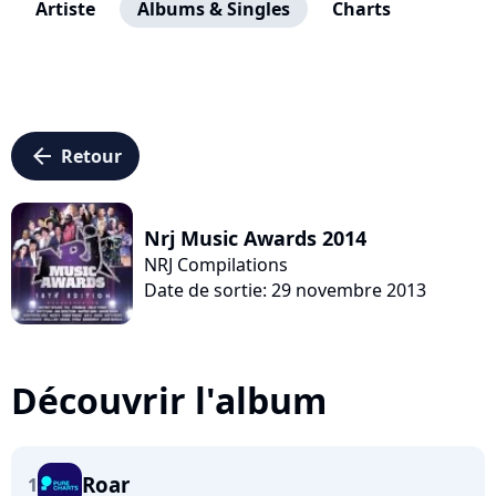
Artiste
Albums & Singles
Charts
arrow_left
Retour
Nrj Music Awards 2014
NRJ Compilations
Date de sortie: 29 novembre 2013
Découvrir l'album
Roar
1