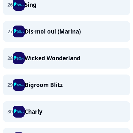
Sing
26
Dis-moi oui (Marina)
27
Wicked Wonderland
28
Bigroom Blitz
29
Charly
30