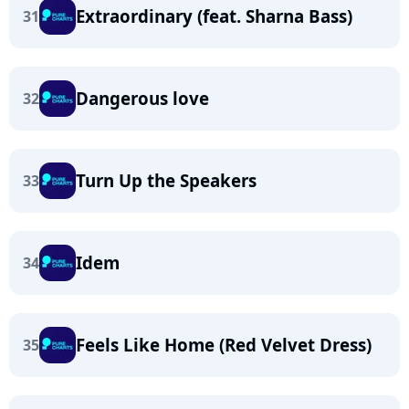
Extraordinary (feat. Sharna Bass)
31
Dangerous love
32
Turn Up the Speakers
33
Idem
34
Feels Like Home (Red Velvet Dress)
35