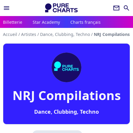
menu
newsletter
search
Billetterie
Star Academy
Charts français
Accueil
/
Artistes
/
Dance, Clubbing, Techno
/
NRJ Compilations
NRJ Compilations
Dance, Clubbing, Techno