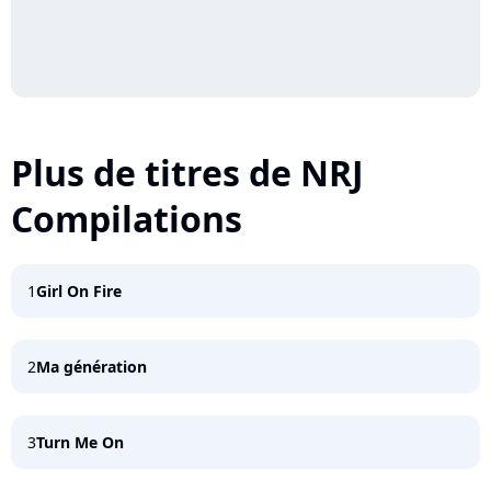
Plus de titres de NRJ
Compilations
1
Girl On Fire
2
Ma génération
3
Turn Me On