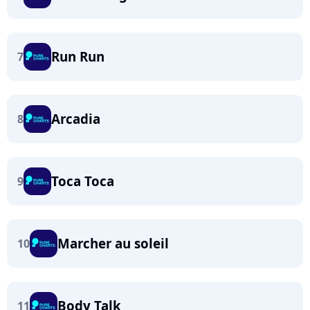
Run Run
7
Arcadia
8
Toca Toca
9
Marcher au soleil
10
Body Talk
11