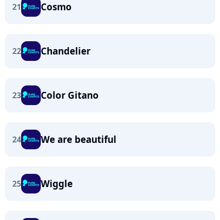
Cosmo
21
Chandelier
22
Color Gitano
23
We are beautiful
24
Wiggle
25