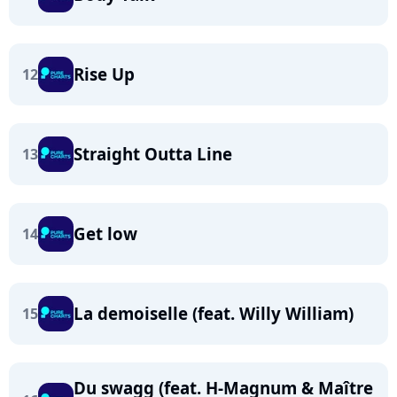
Rise Up
12
Straight Outta Line
13
Get low
14
La demoiselle (feat. Willy William)
15
Du swagg (feat. H-Magnum & Maître