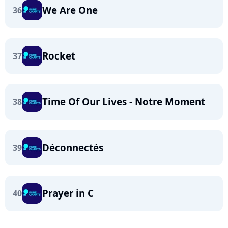
We Are One
36
Rocket
37
Time Of Our Lives - Notre Moment
38
Déconnectés
39
Prayer in C
40