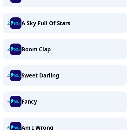
A Sky Full Of Stars
2
Boom Clap
3
Sweet Darling
4
Fancy
5
Am I Wrong
6