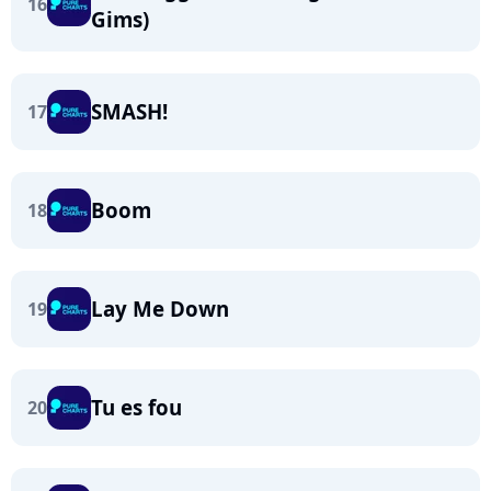
16
Gims)
SMASH!
17
Boom
18
Lay Me Down
19
Tu es fou
20