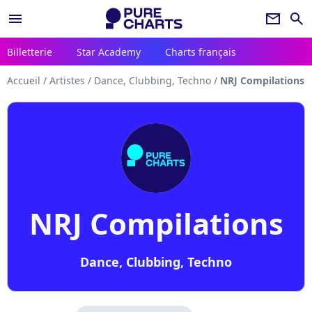
menu
newsletter
search
Billetterie
Star Academy
Charts français
Accueil
/
Artistes
/
Dance, Clubbing, Techno
/
NRJ Compilations
NRJ Compilations
Dance, Clubbing, Techno