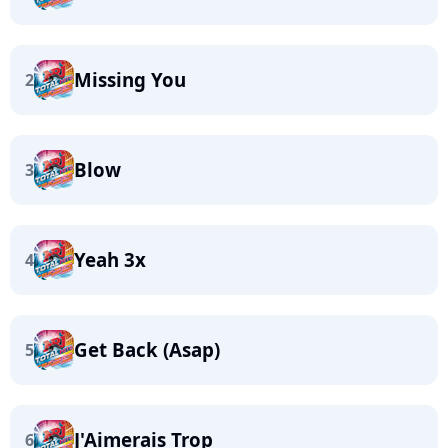
Missing You
2
Blow
3
Yeah 3x
4
Get Back (Asap)
5
J'Aimerais Trop
6