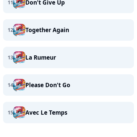
Don't Give Up
11
Together Again
12
La Rumeur
13
Please Don't Go
14
Avec Le Temps
15