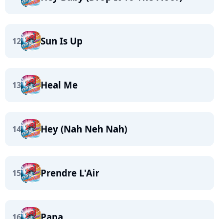
Sun Is Up
12
Heal Me
13
Hey (Nah Neh Nah)
14
Prendre L'Air
15
Papa
16