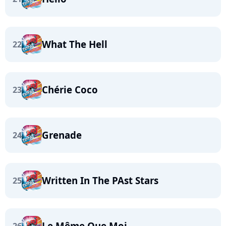
What The Hell
22
Chérie Coco
23
Grenade
24
Written In The PAst Stars
25
Le Même Que Moi