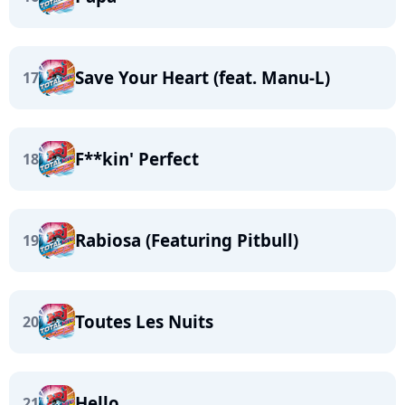
Save Your Heart (feat. Manu-L)
17
F**kin' Perfect
18
Rabiosa (Featuring Pitbull)
19
Toutes Les Nuits
20
Hello
21