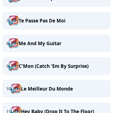
Te Passe Pas De Moi
7
Me And My Guitar
8
C'Mon (Catch 'Em By Surprise)
9
Le Meilleur Du Monde
10
Hey Baby (Drop It To The Floor)
11