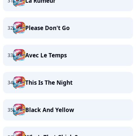
La Rumeur
31
Please Don't Go
32
Avec Le Temps
33
This Is The Night
34
Black And Yellow
35