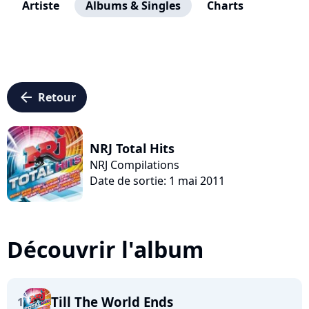
Artiste
Albums & Singles
Charts
arrow_left
Retour
NRJ Total Hits
NRJ Compilations
Date de sortie: 1 mai 2011
Découvrir l'album
Till The World Ends
1