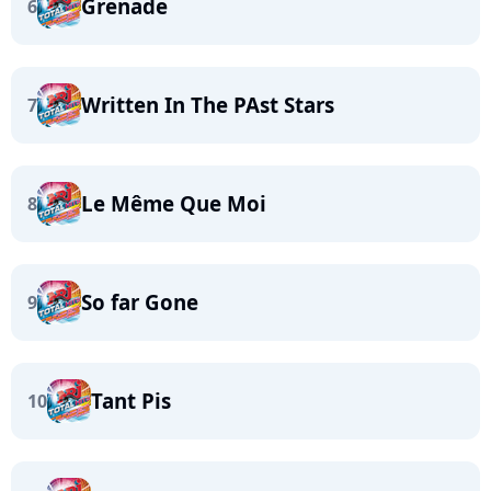
Grenade
6
Written In The PAst Stars
7
Le Même Que Moi
8
So far Gone
9
Tant Pis
10