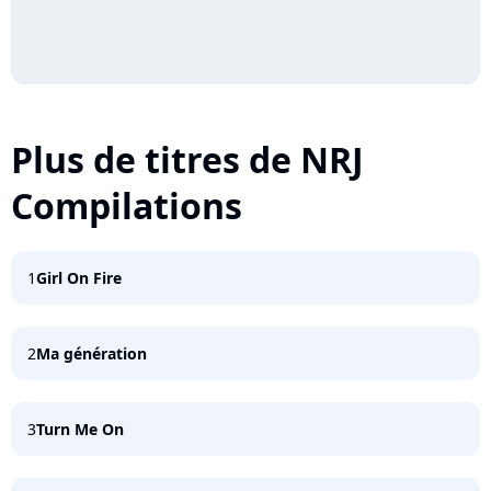
Plus de titres de NRJ
Compilations
1
Girl On Fire
2
Ma génération
3
Turn Me On