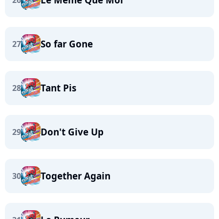
26
So far Gone
27
Tant Pis
28
Don't Give Up
29
Together Again
30