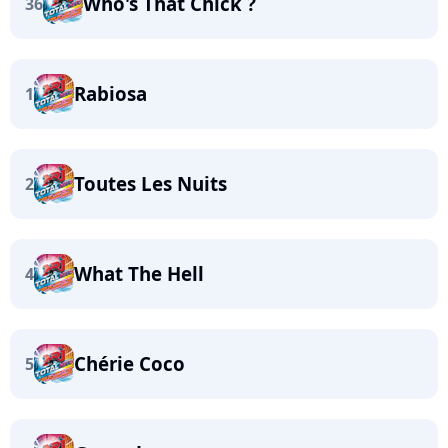
Who's That Chick ?
36
Rabiosa
1
Toutes Les Nuits
2
What The Hell
4
Chérie Coco
5