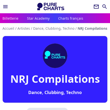
menu
newsletter
search
Billetterie
Star Academy
Charts français
Accueil
/
Artistes
/
Dance, Clubbing, Techno
/
NRJ Compilations
NRJ Compilations
Dance, Clubbing, Techno