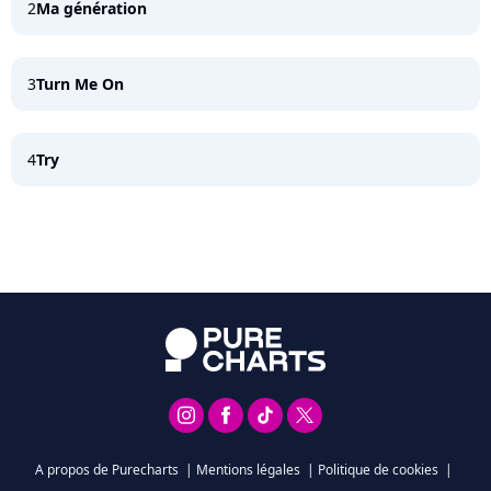
2
Ma génération
3
Turn Me On
4
Try
A propos de Purecharts
|
Mentions légales
|
Politique de cookies
|