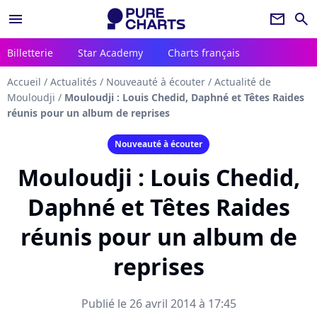
menu
newsletter
search
Billetterie
Star Academy
Charts français
Accueil
/
Actualités
/
Nouveauté à écouter
/
Actualité de
Mouloudji
/
Mouloudji : Louis Chedid, Daphné et Têtes Raides
réunis pour un album de reprises
Nouveauté à écouter
Mouloudji : Louis Chedid,
Daphné et Têtes Raides
réunis pour un album de
reprises
Publié le 26 avril 2014 à 17:45