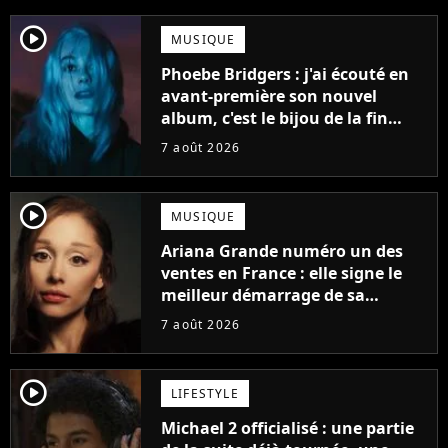
player2
MUSIQUE
Phoebe Bridgers : j'ai écouté en
avant-première son nouvel
album, c'est le bijou de la fin
d'été
7 août 2026
player2
MUSIQUE
Ariana Grande numéro un des
ventes en France : elle signe le
meilleur démarrage de sa
carrière avec son album Petal
7 août 2026
player2
LIFESTYLE
Michael 2 officialisé : une partie