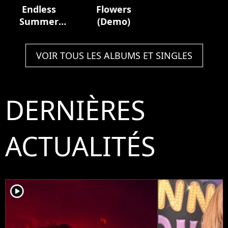
Endless
Flowers
Summer
(Demo)
Vacation
VOIR TOUS LES ALBUMS ET SINGLES
DERNIÈRES
ACTUALITÉS
player2