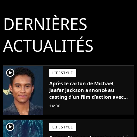
DERNIÈRES
ACTUALITÉS
player2
LIFESTYLE
Après le carton de Michael,
Jaafar Jackson annoncé au
casting d'un film d'action avec
Will Smith
14:00
player2
LIFESTYLE