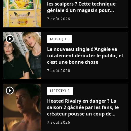
les scalpers ? Cette technique
géniale d'un magasin pour
ruiner les revendeurs
7 août 2026
player2
MUSIQUE
Le nouveau single d'Angèle va
totalement dérouter le public, et
c'est une bonne chose
7 août 2026
player2
LIFESTYLE
Heated Rivalry en danger ? La
saison 2 gâchée par les fans, le
créateur pousse un coup de
gueule
7 août 2026