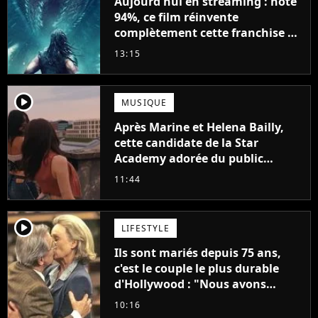
Aujourd'hui en streaming : noté
94%, ce film réinvente
complètement cette franchise de
science-fiction vieille de 40 ans
13:15
player2
MUSIQUE
Après Marine et Helena Bailly,
cette candidate de la Star
Academy adorée du public
annonce son premier album,
11:44
"C'est tellement puissant"
player2
LIFESTYLE
Ils sont mariés depuis 75 ans,
c'est le couple le plus durable
d'Hollywood : "Nous avons
avancé jour après jour, et les
10:16
jours se sont transformés en