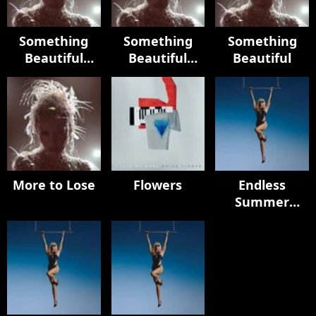
Something
Something
Something
Beautiful
Beautiful
Beautiful
(Deluxe)
(Edits)
More to Lose
Flowers
Endless
Summer
Vacation