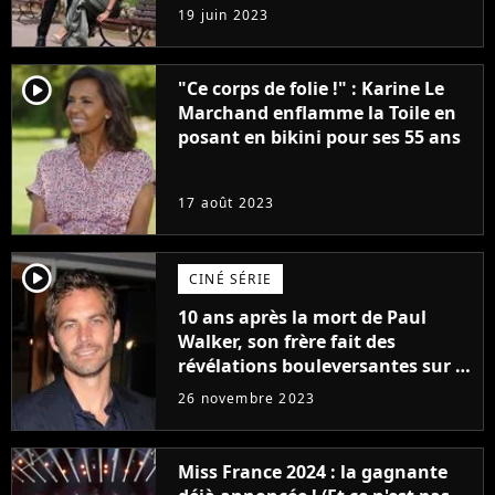
premières images du tournage
19 juin 2023
(exclu)
player2
"Ce corps de folie !" : Karine Le
Marchand enflamme la Toile en
posant en bikini pour ses 55 ans
17 août 2023
player2
CINÉ SÉRIE
10 ans après la mort de Paul
Walker, son frère fait des
révélations bouleversantes sur la
réaction des acteurs de Fast and
26 novembre 2023
Furious
Miss France 2024 : la gagnante