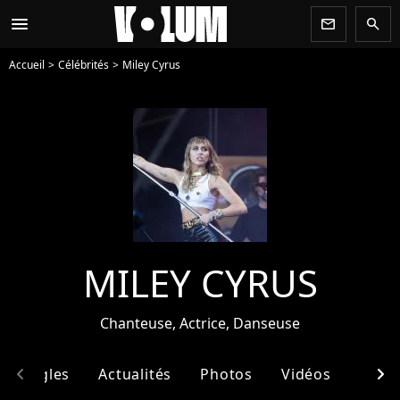
menu
newsletter
search
Accueil
Célébrités
Miley Cyrus
MILEY CYRUS
Chanteuse, Actrice, Danseuse
chevron_left
chevron_right
& Singles
Actualités
Photos
Vidéos
Ento