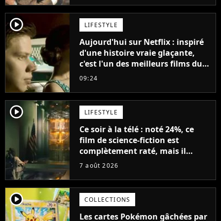
décennies"
player2
LIFESTYLE
Aujourd'hui sur Netflix : inspiré
d'une histoire vraie glaçante,
c'est l'un des meilleurs films du
21ème siècle
09:24
player2
LIFESTYLE
Ce soir à la télé : noté 24%, ce
film de science-fiction est
complètement raté, mais il
aurait pu être encore pire à
7 août 2026
cause de son acteur
player2
COLLECTIONS
Les cartes Pokémon gâchées par