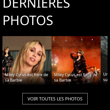
DERNIÈRES
PHOTOS
Une
Miley Cyrus est fière de
Miley Cyrus est fière de
surr
sa Barbie
sa Barbie
tub
ima
"Fl
VOIR TOUTES LES PHOTOS
Cyr