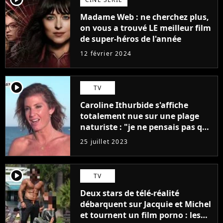
Madame Web : ne cherchez plus,
on vous a trouvé LE meilleur film
de super-héros de l'année
12 février 2024
player2
TV
Caroline Ithurbide s'affiche
totalement nue sur une plage
naturiste : "je ne pensais pas que
j'arriverais à le faire..."
25 juillet 2023
player2
TV
Deux stars de télé-réalité
débarquent sur Jacquie et Michel
et tournent un film porno : les