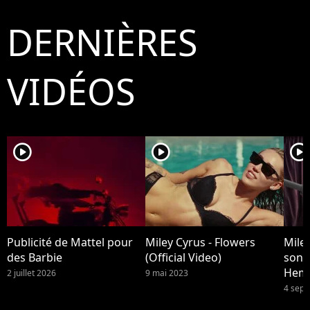
DERNIÈRES
VIDÉOS
player2
player2
player2
Publicité de Mattel pour
Miley Cyrus - Flowers
Miley
des Barbie
(Official Video)
son 
Hem
2 juillet 2026
9 mai 2023
4 sep