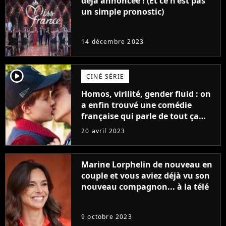
déjà annoncée ! (Et ce n'est pas
un simple pronostic)
14 décembre 2023
player2
CINÉ SÉRIE
Homos, virilité, gender fluid : on
a enfin trouvé une comédie
française qui parle de tout ça
sans être super ringarde
20 avril 2023
Marine Lorphelin de nouveau en
couple et vous aviez déjà vu son
nouveau compagnon... à la télé
9 octobre 2023