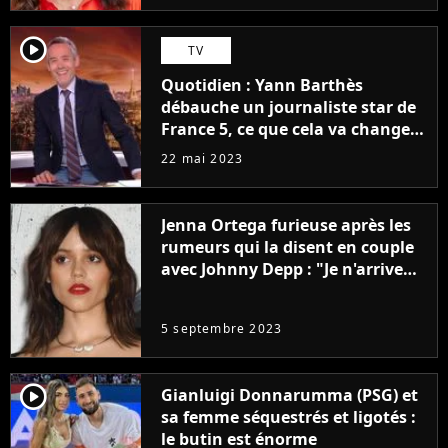
player2
TV
Quotidien : Yann Barthès
débauche un journaliste star de
France 5, ce que cela va changer
à la rentrée
22 mai 2023
Jenna Ortega furieuse après les
rumeurs qui la disent en couple
avec Johnny Depp : "Je n'arrive
même pas..."
5 septembre 2023
player2
Gianluigi Donnarumma (PSG) et
sa femme séquestrés et ligotés :
le butin est énorme