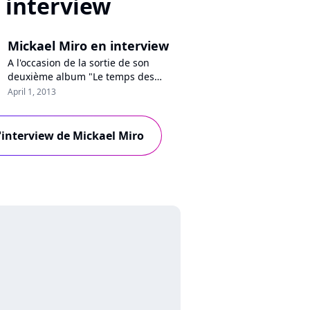
interview
Mickael Miro en interview
A l'occasion de la sortie de son
deuxième album "Le temps des
sourires", Mickael Miro a répondu
April 1, 2013
aux questions de Pure Charts. Le
chanteur évoque ses craintes que
tout s'arrête du jour au lendemain,
l'interview de Mickael Miro
ses blessures passées, sans oublier
son admiration pour Jean-Jacques
Goldman, la polémique du prime
spécial a...