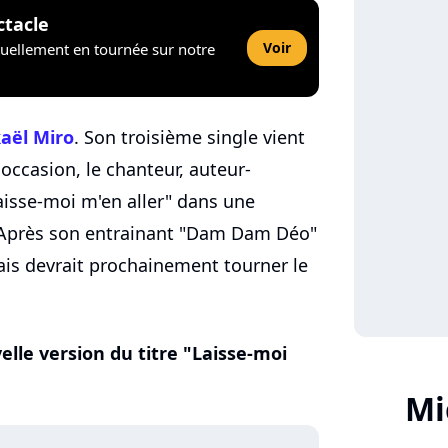
ctacle
Voir
tuellement en tournée sur notre
aël Miro
. Son troisième single vient
 occasion, le chanteur, auteur-
aisse-moi m'en aller" dans une
. Après son entrainant "Dam Dam Déo"
nais devrait prochainement tourner le
elle version du titre "Laisse-moi
Mi