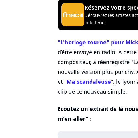
Réservez votre spe
Découvrez les artistes ac
billetterie
"L'horloge tourne" pour Mick
d’être envoyé en radio. A cette
compositeur, a réenregistré "L
nouvelle version plus punchy
et "
Ma scandaleuse
", le lyon
clip de ce nouveau simple.
Ecoutez un extrait de la nouv
m'en aller" :