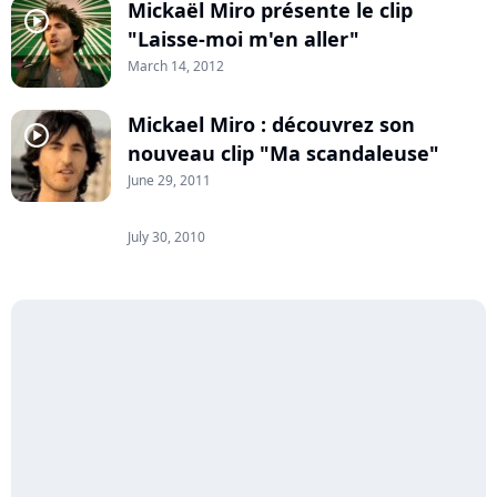
Mickaël Miro présente le clip
player2
"Laisse-moi m'en aller"
March 14, 2012
Mickael Miro : découvrez son
player2
nouveau clip "Ma scandaleuse"
June 29, 2011
July 30, 2010
player2