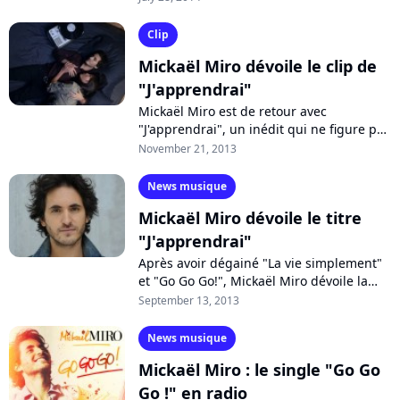
extrait aux radios. Il a opté pour...
Clip
Mickaël Miro dévoile le clip de
"J'apprendrai"
Mickaël Miro est de retour avec
"J'apprendrai", un inédit qui ne figure par
sur son dernier album et dont le clip
November 21, 2013
pourrait être très proche de celui que...
News musique
Mickaël Miro dévoile le titre
"J'apprendrai"
Après avoir dégainé "La vie simplement"
et "Go Go Go!", Mickaël Miro dévoile la
chanson "J'apprendrai", interprétée pour
September 13, 2013
la première fois lors d'un concert...
News musique
Mickaël Miro : le single "Go Go
Go !" en radio