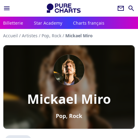
menu
newsletter
search
Billetterie
Star Academy
Charts français
Accueil
/
Artistes
/
Pop, Rock
/
Mickael Miro
Mickael Miro
Pop, Rock