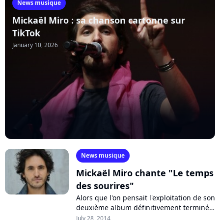
News musique
Mickaël Miro : sa chanson cartonne sur
TikTok
January 10, 2026
News musique
Mickaël Miro chante "Le temps
des sourires"
Alors que l'on pensait l'exploitation de son
deuxième album définitivement terminée,
Mickaël Miro en propose un nouvel
July 28, 2014