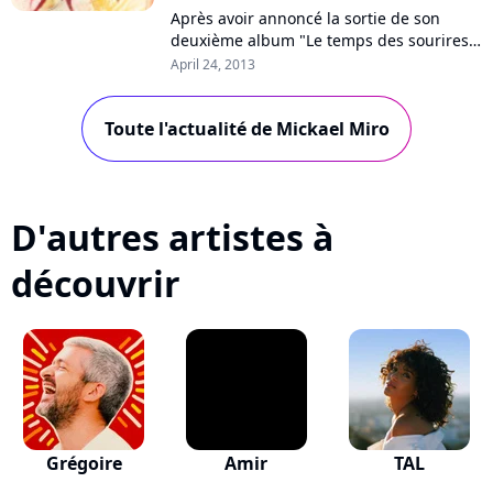
Après avoir annoncé la sortie de son
deuxième album "Le temps des sourires"
avec la chanson "La vie simplement",
April 24, 2013
Mickael Miro enchaîne avec le titre "Go...
Toute l'actualité de Mickael Miro
D'autres artistes à
découvrir
Grégoire
Amir
TAL