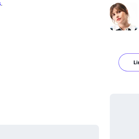
s
.
Li