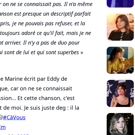
r on ne se connaissait pas. Il n'a même
chanson est presque un descriptif parfait
ris, je ne pouvais pas refuser, et la
i toujours adoré ce qu'il fait, mais je ne
t arriver. Il n'y a pas de duo pour
qui sont de lui et qui sont superbes
»
e de Marine écrit par Eddy de
ngue, car on ne se connaissait
ission… Et cette chanson, c'est
 de moi. Je suis juste deg : il la
🫢
#CàVous
LCm