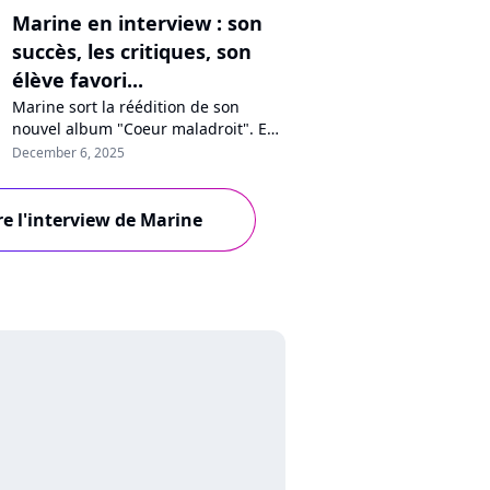
Marine en interview : son
succès, les critiques, son
élève favori...
Marine sort la réédition de son
nouvel album "Coeur maladroit". En
interview sur Purecharts, la
December 6, 2025
chanteuse se confie sur son succès,
les critiques, la santé mentale, les
Enfoirés ou son élève favori de la
re l'interview de Marine
"Star Academy".