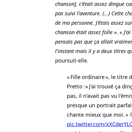
chanson], c'était assez dingue ca
pas suivi l'aventure. (...) Cette 
de ma personne. J'étais assez surp
chanson était assez folle
». «
J'a
pensais pas que ça allait vraimen
l'instant mais il y a deux titres 
poursuit-elle.
« Fille ordinaire », le titr
Pretto :« J'ai trouvé ça di
pas, il n'avait pas vu l'ém
presque un portrait parfait
chante mieux que moi. » 
pic.twitter.com/xXCderY