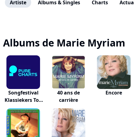
Artiste
Albums & Singles
Charts
Actuali
Albums de Marie Myriam
Songfestival
40 ans de
Encore
Klassiekers Top
carrière
50