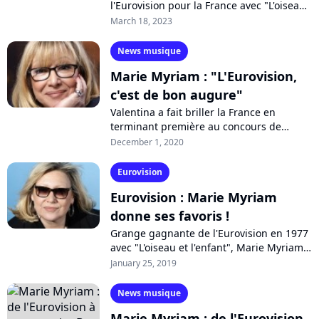
l'Eurovision pour la France avec "L'oiseau
et l'enfant". Après de nombreuses années
March 18, 2023
passées sur la scène, la chanteuse...
News musique
Marie Myriam : "L'Eurovision,
c'est de bon augure"
Valentina a fait briller la France en
terminant première au concours de
l'Eurovision Junior 2020. Dernière
December 1, 2020
gagnante tricolore de la version adultes,
Marie...
Eurovision
Eurovision : Marie Myriam
donne ses favoris !
Grange gagnante de l'Eurovision en 1977
avec "L'oiseau et l'enfant", Marie Myriam
va suivre de près la finale de "Destination
January 25, 2019
Eurovision" qui se joue...
News musique
Marie Myriam : de l'Eurovision