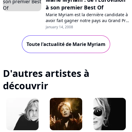
à son premier Best Of
Marie Myriam est la dernière candidate à
avoir fait gagner notre pays au Grand Prix
Eurovision de la Chanson, c'était il y a
January 14, 2008
trente ans. Actuellement,...
Toute l'actualité de Marie Myriam
D'autres artistes à
découvrir