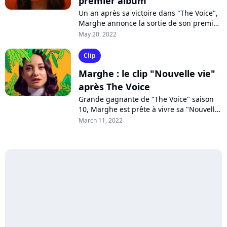
premier album
Un an après sa victoire dans "The Voice",
Marghe annonce la sortie de son premier
album "Alefa" pour le 26 août prochain.
May 20, 2022
Place désormais au nouveau single...
Clip
Marghe : le clip "Nouvelle vie"
après The Voice
Grande gagnante de "The Voice" saison
10, Marghe est prête à vivre sa "Nouvelle
vie", comme elle le chante sur son
March 11, 2022
premier single solaire, concocté avec...