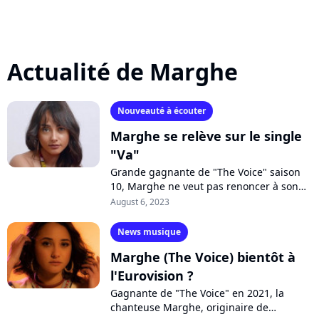
Actualité de Marghe
Nouveauté à écouter
Marghe se relève sur le single
"Va"
Grande gagnante de "The Voice" saison
10, Marghe ne veut pas renoncer à son
rêve. Si son premier album n'a pas
August 6, 2023
rencontré le succès escompté, la
chanteuse...
News musique
Marghe (The Voice) bientôt à
l'Eurovision ?
Gagnante de "The Voice" en 2021, la
chanteuse Marghe, originaire de