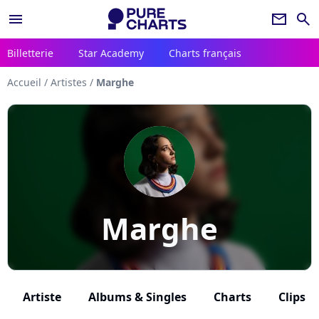
menu
newsletter
search
Billetterie
Star Academy
Charts français
Accueil
/
Artistes
/
Marghe
Marghe
Artiste
Albums & Singles
Charts
Clips