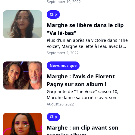
Madagascar, vient de sortir son premier
September 10, 2022
album "Alefa". Mais pourrait-elle se
lancer...
Clip
Marghe se libère dans le clip
"Va là-bas"
Plus d'un an après sa victoire dans "The
Voice", Marghe se jette à l'eau avec la
parution de son premier album "Alefa".
September 2, 2022
La chanteuse court après son destin...
News musique
Marghe : l'avis de Florent
Pagny sur son album !
Gagnante de "The Voice" saison 10,
Marghe lance sa carrière avec son
premier album "Alefa", disponible
August 26, 2022
aujourd'hui dans les bacs et en
streaming. La chanteuse...
Clip
Marghe : un clip avant son