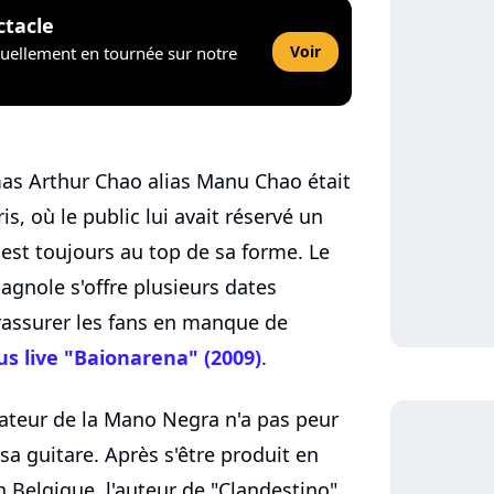
ctacle
Voir
tuellement en tournée sur notre
mas Arthur Chao alias Manu Chao était
is, où le public lui avait réservé un
e est toujours au top de sa forme. Le
agnole s'offre plusieurs dates
rassurer les fans en manque de
us live "Baionarena" (2009)
.
dateur de la Mano Negra n'a pas peur
sa guitare. Après s'être produit en
n Belgique, l'auteur de "Clandestino"