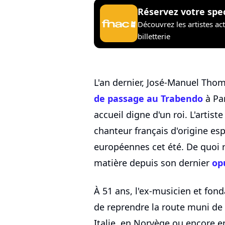
Réservez votre spe
Découvrez les artistes ac
billetterie
L'an dernier, José-Manuel Tho
de passage au Trabendo
à Par
accueil digne d'un roi. L'artist
chanteur français d'origine esp
européennes cet été. De quoi 
matière depuis son dernier
op
À 51 ans, l'ex-musicien et fon
de reprendre la route muni de 
Italie, en Norvège ou encore e