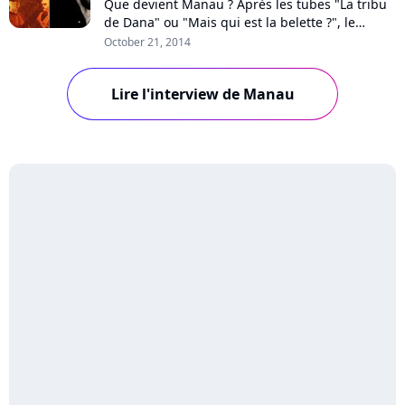
Que devient Manau ? Après les tubes "La tribu
de Dana" ou "Mais qui est la belette ?", le
groupe breton a petit à petit disparu des
October 21, 2014
radars. Alors que M6 fête ce soir les 30 ans du
Top 50, Pure Charts a rencontré Martial, sans
Lire l'interview de Manau
ses deux acolytes qui ont quitté la bande il y a
quelques années. Le succès, les...