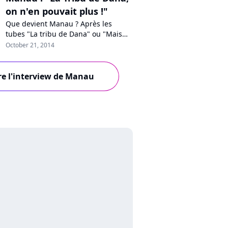
on n'en pouvait plus !"
Que devient Manau ? Après les
tubes "La tribu de Dana" ou "Mais
qui est la belette ?", le groupe
October 21, 2014
breton a petit à petit disparu des
radars. Alors que M6 fête ce soir les
30 ans du Top 50, Pure Charts a
re l'interview de Manau
rencontré Martial, sans ses deux
acolytes qui ont quitté la bande il y a
quelques années. Le succès, les...